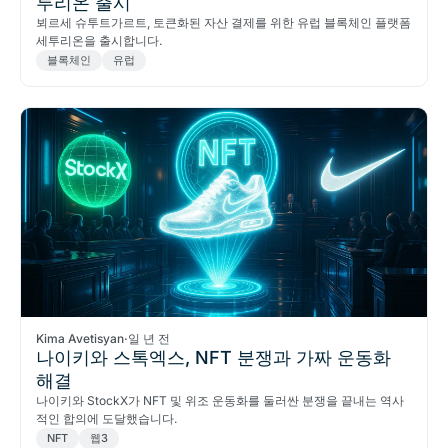
투리온 출시
뵈르세 슈투트가르트, 토큰화된 자산 결제를 위한 유럽 블록체인 플랫폼
세투리온을 출시합니다.
블록체인
유럽
Kima Avetisyan
·
일 년 전
나이키와 스톡엑스, NFT 분쟁과 가짜 운동화
해결
나이키와 StockX가 NFT 및 위조 운동화를 둘러싼 분쟁을 끝내는 역사
적인 합의에 도달했습니다.
NFT
웹3