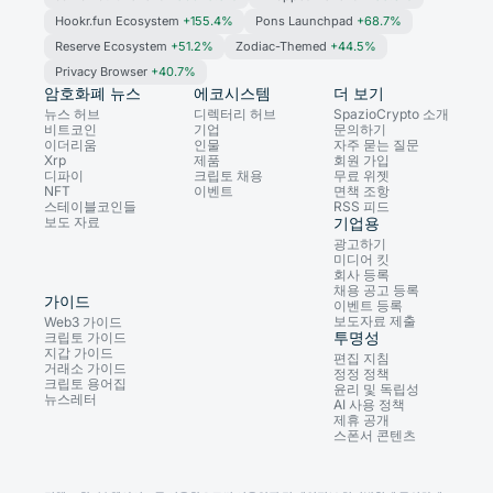
Hookr.fun Ecosystem
+155.4%
Pons Launchpad
+68.7%
Reserve Ecosystem
+51.2%
Zodiac-Themed
+44.5%
Privacy Browser
+40.7%
암호화폐 뉴스
에코시스템
더 보기
뉴스 허브
디렉터리 허브
SpazioCrypto 소개
비트코인
기업
문의하기
이더리움
인물
자주 묻는 질문
Xrp
제품
회원 가입
디파이
크립토 채용
무료 위젯
NFT
이벤트
면책 조항
스테이블코인들
RSS 피드
보도 자료
기업용
광고하기
미디어 킷
회사 등록
채용 공고 등록
가이드
이벤트 등록
보도자료 제출
Web3 가이드
투명성
크립토 가이드
지갑 가이드
편집 지침
거래소 가이드
정정 정책
크립토 용어집
윤리 및 독립성
뉴스레터
AI 사용 정책
제휴 공개
스폰서 콘텐츠