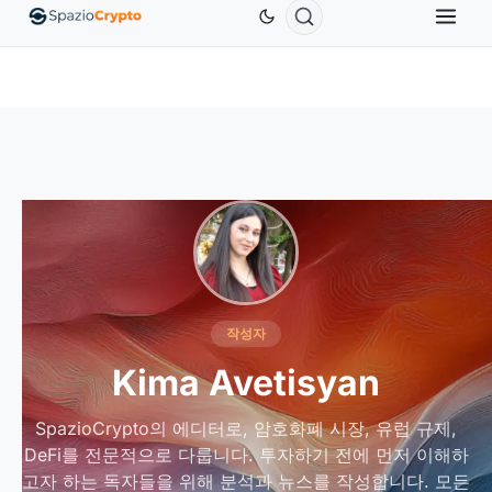
Ethereum
US$1,880.58
Tether
US$0.9991
BNB
U
%
ETH
↑1.90%
USDT
↑0.00%
BNB
작성자
Kima Avetisyan
SpazioCrypto의 에디터로, 암호화폐 시장, 유럽 규제,
DeFi를 전문적으로 다룹니다. 투자하기 전에 먼저 이해하
고자 하는 독자들을 위해 분석과 뉴스를 작성합니다. 모든