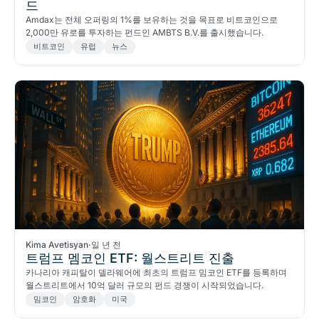
드
Amdax는 전체 오퍼링의 1%를 보유하는 것을 목표로 비트코인으로
2,000만 유로를 투자하는 펀드인 AMBTS B.V.를 출시했습니다.
비트코인
유럽
뉴스
Kima Avetisyan
·
일 년 전
트럼프 멤코인 ETF: 월스트리트 진출
카나리아 캐피탈이 델라웨어에 최초의 트럼프 밈코인 ETF를 등록하며
월스트리트에서 10억 달러 규모의 펀드 경쟁이 시작되었습니다.
밈코인
암호화
미국