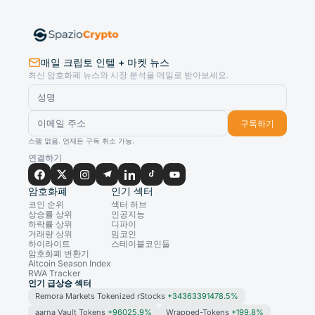
매일 크립토 인텔 + 마켓 뉴스
최신 암호화폐 뉴스와 시장 분석을 메일로 받아보세요.
구독하기
스팸 없음. 언제든 구독 취소 가능.
연결하기
암호화폐
인기 섹터
코인 순위
섹터 허브
상승률 상위
인공지능
하락률 상위
디파이
거래량 상위
밈코인
하이라이트
스테이블코인들
암호화폐 변환기
Altcoin Season Index
RWA Tracker
인기 급상승 섹터
Remora Markets Tokenized rStocks
+34363391478.5%
aarna Vault Tokens
+96025.9%
Wrapped-Tokens
+199.8%