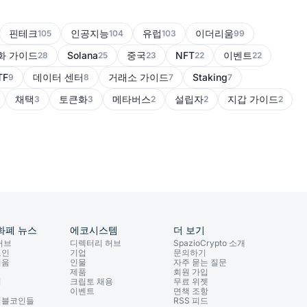
핀테크
인공지능
유럽
이더리움
105
104
103
99
화 가이드
Solana
중국
NFT
이벤트
28
25
23
22
22
TF
데이터 센터
거래소 가이드
Staking
9
8
7
7
채택
토큰화
메타버스
설립자
지갑 가이드
3
3
2
2
2
화폐 뉴스
에코시스템
더 보기
허브
디렉터리 허브
SpazioCrypto 소개
코인
기업
문의하기
리움
인물
자주 묻는 질문
제품
회원 가입
이
크립토 채용
무료 위젯
이벤트
면책 조항
이블코인들
RSS 피드