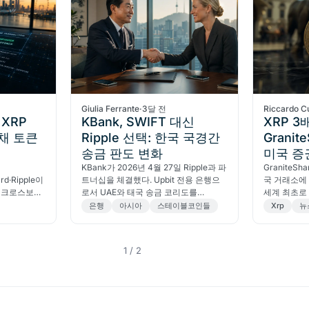
전
Giulia Ferrante
·
3달 전
Riccardo C
 XRP
KBank, SWIFT 대신
XRP 3
국채 토큰
Ripple 선택: 한국 국경간
Granit
송금 판도 변화
미국 증
KBank가 2026년 4월 27일 Ripple과 파
GraniteSh
rd·Ripple이
트너십을 체결했다. Upbit 전용 은행으
국 거래소에 
토큰 크로스보더
로서 UAE와 태국 송금 코리도를
세계 최초로
Palisade SaaS로 테스트한다.
라면 반드시 
은행
아시아
스테이블코인들
Xrp
뉴
1 / 2