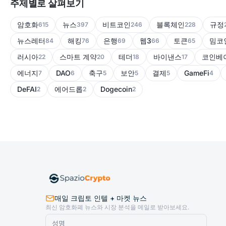
주제별로 살펴보기
암호화
뉴스
비트코인
블록체인
규정
615
397
246
228
뉴스레터
해킹
은행
웹3
토큰
밈코
84
76
69
66
65
러시아
스마트 계약
테더
바이낸스
코인베
22
20
18
17
에너지
DAO
축구
보안
결제
GameFi
7
6
5
5
5
4
DeFAI
에어드롭
Dogecoin
2
2
2
매일 크립토 인텔 + 마켓 뉴스
최신 암호화폐 뉴스와 시장 분석을 메일로 받아보세요.