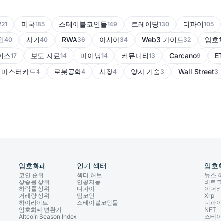
미국
스테이블코인들
트레이딩
디파이
221
185
149
130
105
인
사기
RWA
아시아
Web3 가이드
암호
40
40
36
34
32
이스
보도 자료
마이닝
커뮤니티
Cardano
E
17
14
14
13
9
마스터카드
로봇공학
시장
양자 기술
Wall Street
4
4
4
3
3
암호화폐
인기 섹터
암호
코인 순위
섹터 허브
뉴스 
상승률 상위
인공지능
비트
하락률 상위
디파이
이더
거래량 상위
밈코인
Xrp
하이라이트
스테이블코인들
디파
암호화폐 변환기
NFT
Altcoin Season Index
스테