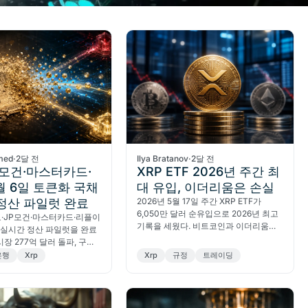
med
·
2달 전
Ilya Bratanov
·
2달 전
P모건·마스터카드·
XRP ETF 2026년 주간 최
월 6일 토큰화 국채
대 유입, 이더리움은 손실
정산 파일럿 완료
2026년 5월 17일 주간 XRP ETF가
6,050만 달러 순유입으로 2026년 최고
도·JP모건·마스터카드·리플이
기록을 세웠다. 비트코인과 이더리움은
 실시간 정산 파일럿을 완료
수십억 달러를 잃었다. CLARITY Act가
시장 277억 달러 돌파, 구조
핵심 변수다.
 짚는다.
은행
Xrp
Xrp
규정
트레이딩