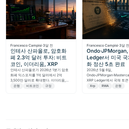
Francesco Campisi
·
3달 전
Francesco Campisi
·
3달 
인테사 산파올로, 암호화
Ondo·JPMorgan,
폐 2.3억 달러 투자: 비트
Ledger서 미국 
코인, 이더리움, XRP
화 정산 5초 완료
인테사 산파올로가 2026년 1분기 암호
2026년 5월 6일,
화폐 익스포저를 1억 달러에서 2억
Ondo·JPMorgan·Masterca
3,500만 달러로 확대했다. 이더리움,
XRP Ledger에서 국채 
XRP 신규 편입과 9,590만 달러 규모
환매를 5초 만에 완료했다.
은행
비트코인
규정
Xrp
RWA
은행
IBIT 콜옵션이 포함된 SEC 13F 공시 분
석.