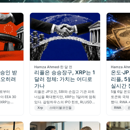
Hamza Ahmed
·
한 달 전
Hamza Ah
 승인 받
리플은 승승장구, XRP는 1
온도·J
는 오히려
달러 정체: 가치는 어디로
리플, 5
가나
실시간 
F로부터
리플은 JP모건, SBI와 손잡고 기관 파트
5월 6일 온
아 EEA 30
너십을 확대했지만, XRP는 1달러에 멈춰
토큰화 국채
XRP는
있다. 갈링하우스의 IPO 힌트, RLUSD
했다. RWA 
토큰 수요의
가치 흐름, 진짜 촉매를 분석한다.
적 전환점을
Xrp
스테이블코인들
RWA