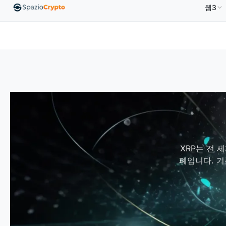
웹3
Ethereum
US$1,880.58
Tether
US$0.9991
BN
↑1.10%
ETH
↑1.90%
USDT
↑0.00%
XRP는 전
폐입니다. 기