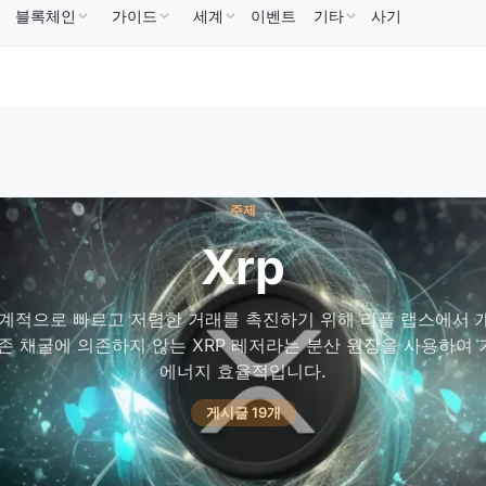
블록체인
가이드
세계
이벤트
기타
사기
B
US$586.64
USDC
US$0.9995
XRP
US$1.09
BNB
↑2.10%
USDC
↑0.00%
XRP
↑2.30
주제
Xrp
 세계적으로 빠르고 저렴한 거래를 촉진하기 위해 리플 랩스에서 
존 채굴에 의존하지 않는 XRP 레저라는 분산 원장을 사용하여
에너지 효율적입니다.
게시글 19개