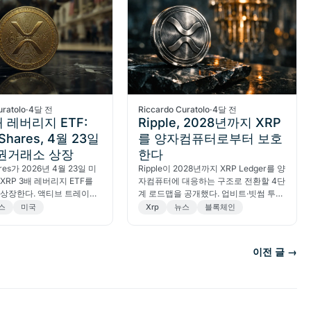
uratolo
·
4달 전
Riccardo Curatolo
·
4달 전
배 레버리지 ETF:
Ripple, 2028년까지 XRP
eShares, 4월 23일
를 양자컴퓨터로부터 보호
권거래소 상장
한다
ares가 2026년 4월 23일 미
Ripple이 2028년까지 XRP Ledger를 양
XRP 3배 레버리지 ETF를
자컴퓨터에 대응하는 구조로 전환할 4단
 상장한다. 액티브 트레이더
계 로드맵을 공개했다. 업비트·빗썸 투자
알아야 할 핵심 정보.
자가 주목해야 할 이유.
스
미국
Xrp
뉴스
블록체인
이전 글 →