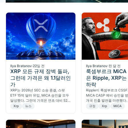
Ilya Bratanov
·
22일 전
Ilya Bratanov
·
한 달 전
XRP 모든 규제 장벽 돌파,
룩셈부르크 MiCA
그런데 가격은 왜 1.1달러인
은 Ripple, XRP
가
하락
XRP는 2026년 SEC 소송 종결, 스팟
Ripple이 룩셈부르크 CSS
ETF 15억 달러 유입, MiCA 승인을 모두
MiCA CASP 예비 승인을 받
달성했다. 그런데 가격은 연초 대비 52%
개국 진출 발판을 마련했다. 
하락한 1.10달러에 머물고 있다.
2.9% 하락해 기업 승인과 
Xrp
뉴스
규정
Xrp
MiCA
차이를 드러냈다.