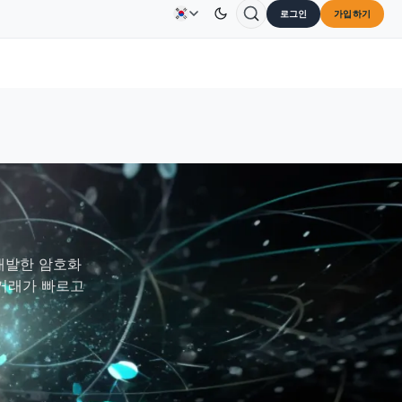
로그인
가입하기
Solana
US$73.45
TRON
US$0.3264
Dogecoin
U
광고
문의하기
회사 소개
%
SOL
↑2.10%
TRX
↓0.30%
DOGE
개발한 암호화
 거래가 빠르고