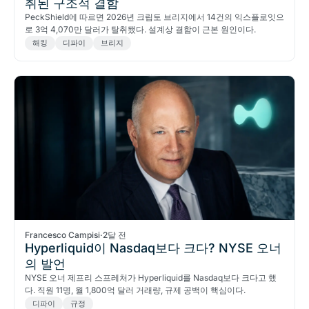
취된 구조적 결함
PeckShield에 따르면 2026년 크립토 브리지에서 14건의 익스플로잇으
로 3억 4,070만 달러가 탈취됐다. 설계상 결함이 근본 원인이다.
해킹
디파이
브리지
Francesco Campisi
·
2달 전
Hyperliquid이 Nasdaq보다 크다? NYSE 오너
의 발언
NYSE 오너 제프리 스프레처가 Hyperliquid를 Nasdaq보다 크다고 했
다. 직원 11명, 월 1,800억 달러 거래량, 규제 공백이 핵심이다.
디파이
규정