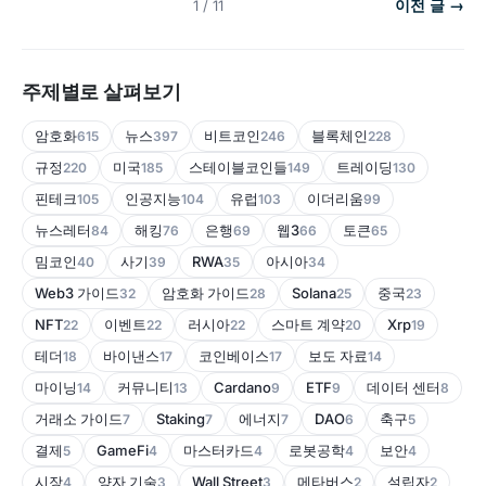
이전 글 →
1 / 11
주제별로 살펴보기
암호화
뉴스
비트코인
블록체인
615
397
246
228
규정
미국
스테이블코인들
트레이딩
220
185
149
130
핀테크
인공지능
유럽
이더리움
105
104
103
99
뉴스레터
해킹
은행
웹3
토큰
84
76
69
66
65
밈코인
사기
RWA
아시아
40
39
35
34
Web3 가이드
암호화 가이드
Solana
중국
32
28
25
23
NFT
이벤트
러시아
스마트 계약
Xrp
22
22
22
20
19
테더
바이낸스
코인베이스
보도 자료
18
17
17
14
마이닝
커뮤니티
Cardano
ETF
데이터 센터
14
13
9
9
8
거래소 가이드
Staking
에너지
DAO
축구
7
7
7
6
5
결제
GameFi
마스터카드
로봇공학
보안
5
4
4
4
4
시장
양자 기술
Wall Street
메타버스
설립자
4
3
3
2
2