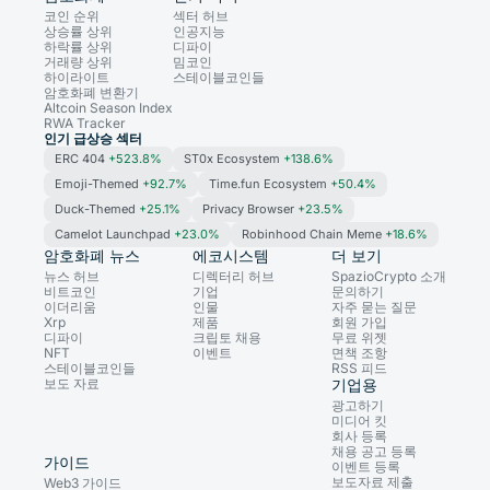
코인 순위
섹터 허브
상승률 상위
인공지능
하락률 상위
디파이
거래량 상위
밈코인
하이라이트
스테이블코인들
암호화폐 변환기
Altcoin Season Index
RWA Tracker
인기 급상승 섹터
ERC 404
+523.8%
ST0x Ecosystem
+138.6%
Emoji-Themed
+92.7%
Time.fun Ecosystem
+50.4%
Duck-Themed
+25.1%
Privacy Browser
+23.5%
Camelot Launchpad
+23.0%
Robinhood Chain Meme
+18.6%
암호화폐 뉴스
에코시스템
더 보기
뉴스 허브
디렉터리 허브
SpazioCrypto 소개
비트코인
기업
문의하기
이더리움
인물
자주 묻는 질문
Xrp
제품
회원 가입
디파이
크립토 채용
무료 위젯
NFT
이벤트
면책 조항
스테이블코인들
RSS 피드
보도 자료
기업용
광고하기
미디어 킷
회사 등록
채용 공고 등록
가이드
이벤트 등록
보도자료 제출
Web3 가이드