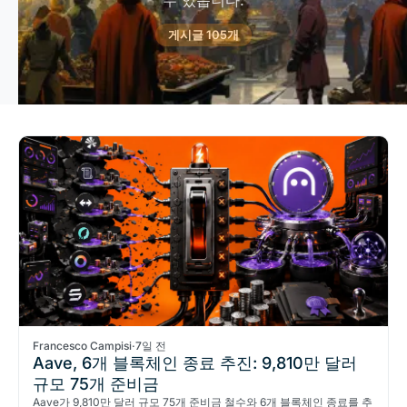
수 있습니다.
게시글 105개
Francesco Campisi
·
7일 전
Aave, 6개 블록체인 종료 추진: 9,810만 달러
규모 75개 준비금
Aave가 9,810만 달러 규모 75개 준비금 철수와 6개 블록체인 종료를 추