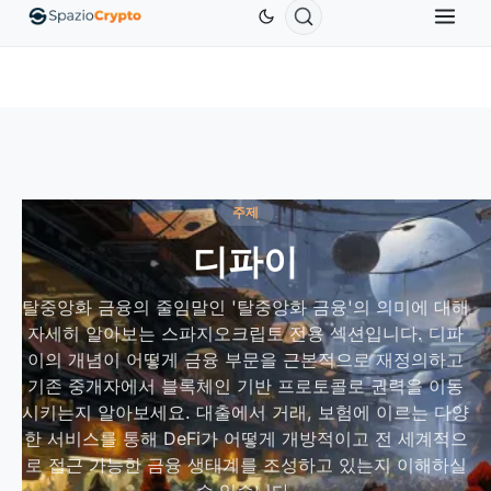
Ethereum
US$1,880.58
Tether
US$0.9991
BNB
.10%
ETH
↑1.90%
USDT
↑0.00%
B
주제
디파이
탈중앙화 금융의 줄임말인 '탈중앙화 금융'의 의미에 대해
자세히 알아보는 스파지오크립토 전용 섹션입니다. 디파
이의 개념이 어떻게 금융 부문을 근본적으로 재정의하고
기존 중개자에서 블록체인 기반 프로토콜로 권력을 이동
시키는지 알아보세요. 대출에서 거래, 보험에 이르는 다양
한 서비스를 통해 DeFi가 어떻게 개방적이고 전 세계적으
로 접근 가능한 금융 생태계를 조성하고 있는지 이해하실