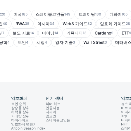
미국
스테이블코인들
트레이딩
디파이
220
185
149
130
105
인
RWA
아시아
Web3 가이드
암호화 가이드
40
35
34
32
28
스
보도 자료
마이닝
커뮤니티
Cardano
ETF
17
14
14
13
9
공학
보안
시장
양자 기술
Wall Street
메타버
4
4
4
3
3
암호화폐
인기 섹터
암호
코인 순위
섹터 허브
뉴스 
상승률 상위
인공지능
비트
하락률 상위
디파이
이더
거래량 상위
밈코인
Xrp
하이라이트
스테이블코인들
디파
암호화폐 변환기
NFT
Altcoin Season Index
스테