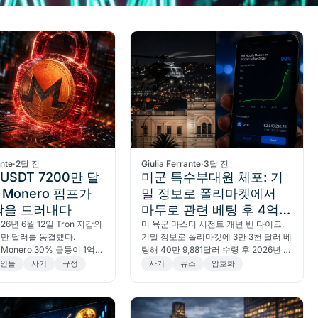
ante
·
2달 전
Giulia Ferrante
·
3달 전
, USDT 7200만 달
미군 특수부대원 체포: 기
 Monero 펌프가
밀 정보로 폴리마켓에서
탁을 드러내다
마두로 관련 베팅 후 4억
026년 6월 12일 Tron 지갑의
원 수익
미 육군 마스터 서전트 개넌 밴 다이크,
00만 달러를 동결했다.
기밀 정보로 폴리마켓에 3만 3천 달러 베
 Monero 30% 급등이 1억
팅해 40만 9,881달러 수령 후 2026년 4
달러 자금세탁을 드러냈다고 분
월 24일 체포됐다.
코인들
사기
규정
사기
뉴스
암호화