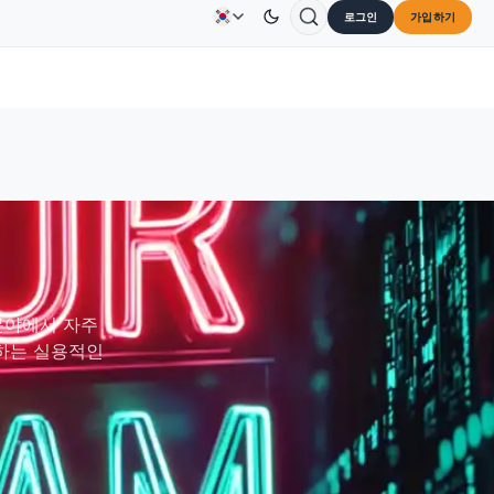
로그인
가입하기
Solana
US$73.45
TRON
US$0.3264
Dogecoin
광고
문의하기
회사 소개
30%
SOL
↑2.10%
TRX
↓0.30%
DOG
분야에서 자주
호하는 실용적인