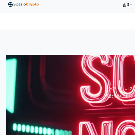
웹3
00
Ethereum
US$1,880.58
Tether
US$0.9991
↑1.10%
ETH
↑1.90%
USDT
↑0.00%
온라인 사기
발생합니다. 