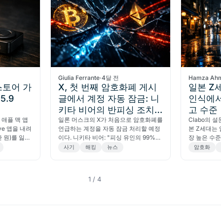
Giulia Ferrante
·
4달 전
Hamza Ah
앱스토어 가
X, 첫 번째 암호화폐 게시
일본 Z
5.9
글에서 계정 자동 잠금: 니
인식에서
키타 비어의 반피싱 조치
고 수준
일 애플 맥 앱
논란
일론 머스크의 X가 처음으로 암호화폐를
Clabo의 설
ve 앱을 내려
언급하는 계정을 자동 잠금 처리할 예정
본 Z세대는
만 원)를 잃었
이다. 니키타 비어: "피싱 유인의 99%를
장 높은 수
Coin까지 추
제거할 것."
블록체인 기
사기
해킹
뉴스
암호화
용자라면 반드
제 투자는 
1 / 4