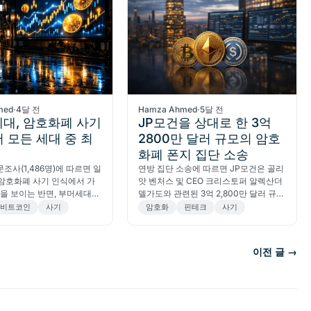
med
·
4달 전
Hamza Ahmed
·
5달 전
세대, 암호화폐 사기
JP모건을 상대로 한 3억
 모든 세대 중 최
2800만 달러 규모의 암호
화폐 폰지 집단 소송
문조사(1,486명)에 따르면 일
연방 집단 소송에 따르면 JP모건은 골리
 암호화폐 사기 인식에서 가
앗 벤처스 및 CEO 크리스토퍼 알렉산더
준을 보이는 반면, 부머세대는
델가도와 관련된 3억 2,800만 달러 규모
술 자체를 어려워합니다. 실
의 암호화폐 폰지 사기를 조장했다는 혐
비트코인
사기
암호화
핀테크
사기
밀레니얼 세대가 주도합니다.
의를 받고 있습니다.
이전 글 →