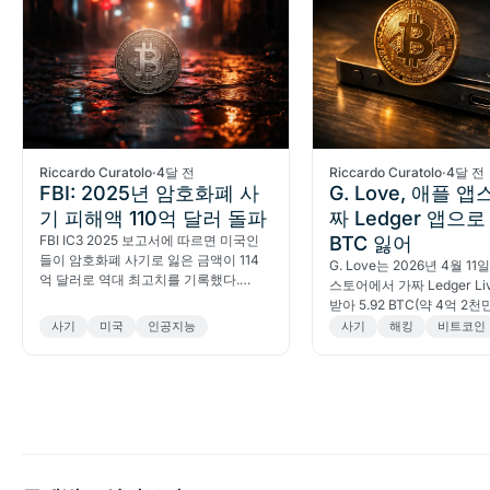
Riccardo Curatolo
·
4달 전
Riccardo Curatolo
·
4달 전
FBI: 2025년 암호화폐 사
G. Love, 애플 
기 피해액 110억 달러 돌파
짜 Ledger 앱으로 
FBI IC3 2025 보고서에 따르면 미국인
BTC 잃어
들이 암호화폐 사기로 잃은 금액이 114
G. Love는 2026년 4월 11
억 달러로 역대 최고치를 기록했다.
스토어에서 가짜 Ledger Li
2024년 대비 22% 급증, 60세 이상 피해
받아 5.92 BTC(약 4억 2천
액만 44억 달러에 달한다.
다. ZachXBT가 자금을 Ku
사기
미국
인공지능
사기
해킹
비트코인
적했다. 하드웨어 지갑 사
시 알아야 할 내용이다.