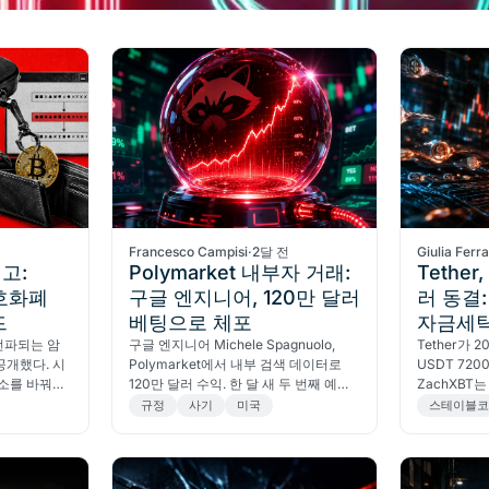
Francesco Campisi
·
2달 전
Giulia Ferr
고:
Polymarket 내부자 거래:
Tether
호화폐
구글 엔지니어, 120만 달러
러 동결:
드
베팅으로 체포
자금세
전파되는 암
구글 엔지니어 Michele Spagnuolo,
Tether가 2
공개했다. 시
Polymarket에서 내부 검색 데이터로
USDT 72
주소를 바꿔치
120만 달러 수익. 한 달 새 두 번째 예측
ZachXBT는
 지키는 방법
시장 내부자 거래 사건.
2000만 
규정
사기
미국
스테이블
석했다.