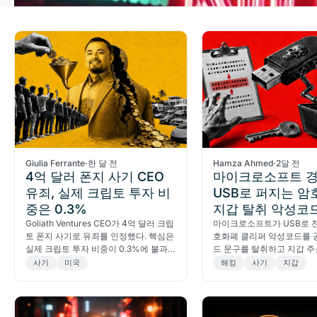
Giulia Ferrante
·
한 달 전
Hamza Ahmed
·
2달 전
4억 달러 폰지 사기 CEO
마이크로소프트 경
유죄, 실제 크립토 투자 비
USB로 퍼지는 암
중은 0.3%
지갑 탈취 악성코
Goliath Ventures CEO가 4억 달러 크립
마이크로소프트가 USB로 
토 폰지 사기로 유죄를 인정했다. 핵심은
호화폐 클리퍼 악성코드를 
실제 크립토 투자 비중이 0.3%에 불과
드 문구를 탈취하고 지갑 
했다는 것이다.
기하는 이 위협에서 자산을
사기
미국
해킹
사기
지갑
을 알아본다.