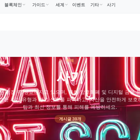
블록체인
가이드
세계
이벤트
기타
사기
BNB
US$586.64
USDC
US$0.9995
XRP
US$1.09
BNB
↑2.10%
USDC
↑0.00%
XRP
↑2.
주제
사기
는 점점 더 정교해지고 있으며, 특히 암호화폐 및 디지털 금융 
흔한 사기 유형과 경고 신호를 파악하고, 자산을 안전하게 보
팁과 최신 정보를 통해 피해를 예방하세요.
게시글 39개