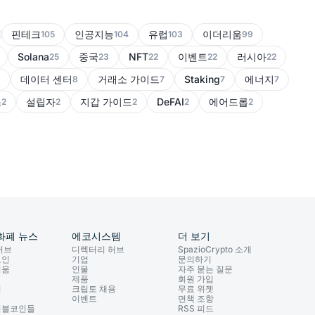
핀테크
인공지능
유럽
이더리움
105
104
103
99
Solana
중국
NFT
이벤트
러시아
25
23
22
22
22
데이터 센터
거래소 가이드
Staking
에너지
9
8
7
7
7
스
설립자
지갑 가이드
DeFAI
에어드롭
2
2
2
2
2
화폐 뉴스
에코시스템
더 보기
허브
디렉터리 허브
SpazioCrypto 소개
코인
기업
문의하기
리움
인물
자주 묻는 질문
제품
회원 가입
이
크립토 채용
무료 위젯
이벤트
면책 조항
이블코인들
RSS 피드