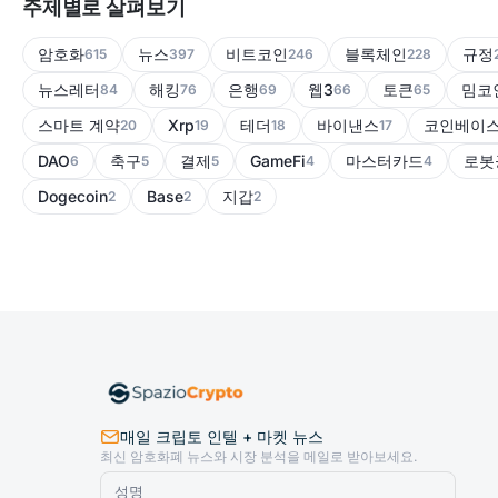
주제별로 살펴보기
암호화
뉴스
비트코인
블록체인
규정
615
397
246
228
뉴스레터
해킹
은행
웹3
토큰
밈코
84
76
69
66
65
스마트 계약
Xrp
테더
바이낸스
코인베이
20
19
18
17
DAO
축구
결제
GameFi
마스터카드
로봇
6
5
5
4
4
Dogecoin
Base
지갑
2
2
2
매일 크립토 인텔 + 마켓 뉴스
최신 암호화폐 뉴스와 시장 분석을 메일로 받아보세요.