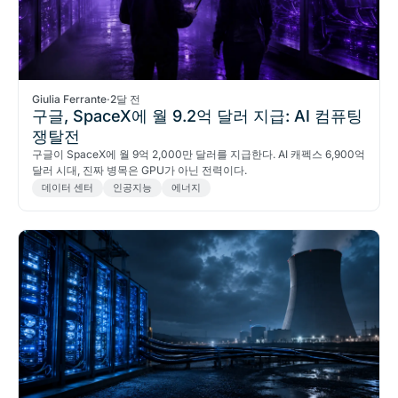
Giulia Ferrante
·
2달 전
구글, SpaceX에 월 9.2억 달러 지급: AI 컴퓨팅
쟁탈전
구글이 SpaceX에 월 9억 2,000만 달러를 지급한다. AI 캐펙스 6,900억
달러 시대, 진짜 병목은 GPU가 아닌 전력이다.
데이터 센터
인공지능
에너지