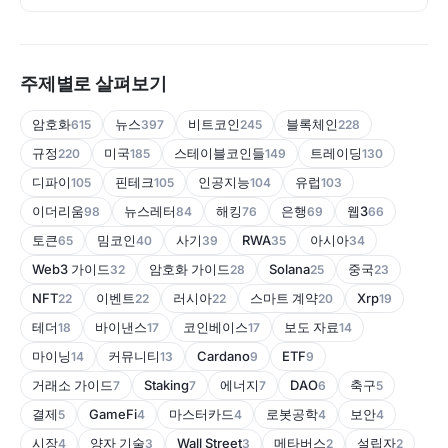
주제별로 살펴보기
암호화
뉴스
비트코인
블록체인
615
397
245
228
규정
미국
스테이블코인들
트레이딩
220
185
149
130
디파이
핀테크
인공지능
유럽
105
105
104
103
이더리움
뉴스레터
해킹
은행
웹3
98
84
76
69
66
토큰
밈코인
사기
RWA
아시아
65
40
39
35
34
Web3 가이드
암호화 가이드
Solana
중국
32
28
25
23
NFT
이벤트
러시아
스마트 계약
Xrp
22
22
22
20
19
테더
바이낸스
코인베이스
보도 자료
18
17
17
14
마이닝
커뮤니티
Cardano
ETF
14
13
9
9
거래소 가이드
Staking
에너지
DAO
축구
7
7
7
6
5
결제
GameFi
마스터카드
로봇공학
보안
5
4
4
4
4
시장
양자 기술
Wall Street
메타버스
설립자
4
3
3
2
2