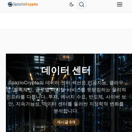
Ethereum
US$1,880.58
Tether
US$0.9991
BNB
US$
ETH
↑1.90%
USDT
↑0.00%
BNB
주제
데이터 센터
SpazioCrypto의 데이터 센터 섹션은 인공지능, 클라우
드, 블록체인, 글로벌 디지털 서비스를 뒷받침하는 물리적
인프라를 다룹니다. 투자, 에너지 수요, 반도체, 사이버 보
안, 지속가능성, 데이터 센터를 둘러싼 지정학적 변화를
분석합니다.
게시글 8개