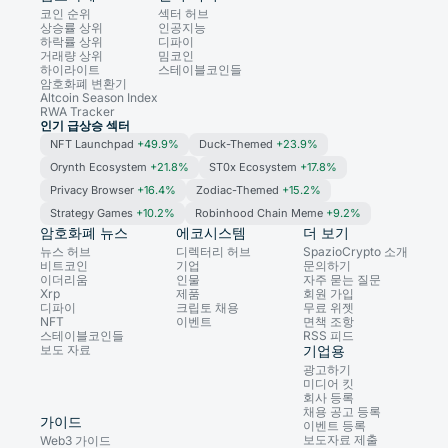
코인 순위
섹터 허브
상승률 상위
인공지능
하락률 상위
디파이
거래량 상위
밈코인
하이라이트
스테이블코인들
암호화폐 변환기
Altcoin Season Index
RWA Tracker
인기 급상승 섹터
NFT Launchpad
+49.9%
Duck-Themed
+23.9%
Orynth Ecosystem
+21.8%
ST0x Ecosystem
+17.8%
Privacy Browser
+16.4%
Zodiac-Themed
+15.2%
Strategy Games
+10.2%
Robinhood Chain Meme
+9.2%
암호화폐 뉴스
에코시스템
더 보기
뉴스 허브
디렉터리 허브
SpazioCrypto 소개
비트코인
기업
문의하기
이더리움
인물
자주 묻는 질문
Xrp
제품
회원 가입
디파이
크립토 채용
무료 위젯
NFT
이벤트
면책 조항
스테이블코인들
RSS 피드
보도 자료
기업용
광고하기
미디어 킷
회사 등록
채용 공고 등록
가이드
이벤트 등록
보도자료 제출
Web3 가이드