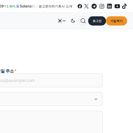
9
Solana
US$73.45
TRON
US$0.3264
Dogecoi
광고
문의하기
회사 소개
↑2.30%
SOL
↑2.10%
TRX
↓0.30%
로그인
가입하기
일 주소
*