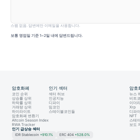
스팸 없음. 답변에만 이메일을 사용합니다.
보통 영업일 기준 1~2일 내에 답변드립니다.
암호화폐
인기 섹터
암호
코인 순위
섹터 허브
뉴스 
상승률 상위
인공지능
비트
하락률 상위
디파이
이더
거래량 상위
밈코인
Xrp
하이라이트
스테이블코인들
디파
암호화폐 변환기
NFT
Altcoin Season Index
스테
RWA Tracker
보도 
인기 급상승 섹터
IDR Stablecoin
+910.1%
ERC 404
+528.0%