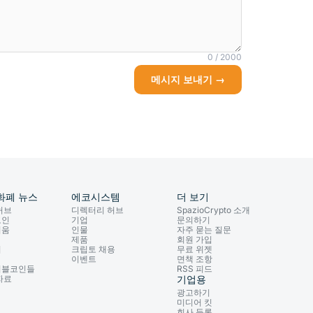
0 / 2000
메시지 보내기 →
화폐 뉴스
에코시스템
더 보기
허브
디렉터리 허브
SpazioCrypto 소개
코인
기업
문의하기
리움
인물
자주 묻는 질문
제품
회원 가입
이
크립토 채용
무료 위젯
이벤트
면책 조항
이블코인들
RSS 피드
자료
기업용
광고하기
미디어 킷
회사 등록