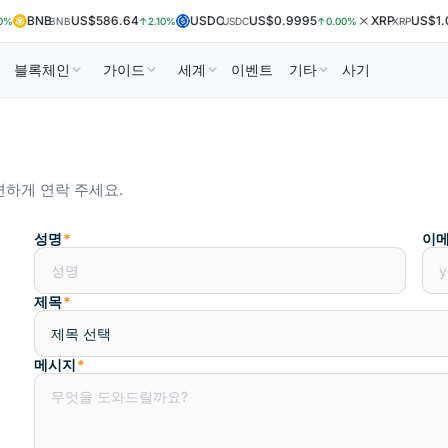
BNB
US$586.64
USDC
US$0.9995
XRP
US$1.0
%
BNB
↑2.10%
USDC
↑0.00%
XRP
블록체인
가이드
세계
이벤트
기타
사기
편하게 연락 주세요.
성명
*
이메
제목
*
메시지
*