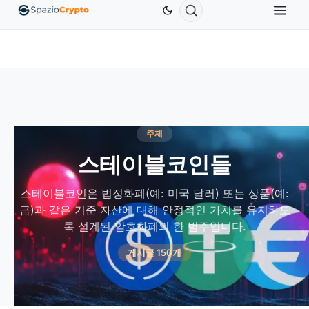
Ethereum
US$1,880.58
Tether
US$0.9991
BNB
1.10%
ETH
↑1.90%
USDT
↑0.00%
B
주제
스테이블코인들
스테이블코인은 법정화폐(예: 미국 달러) 또는 상품(예:
금)과 같은 기준 자산에 대해 안정적인 가치를 유지하도
록 설계된 암호화폐의 한 범주입니다.
게시글 150개