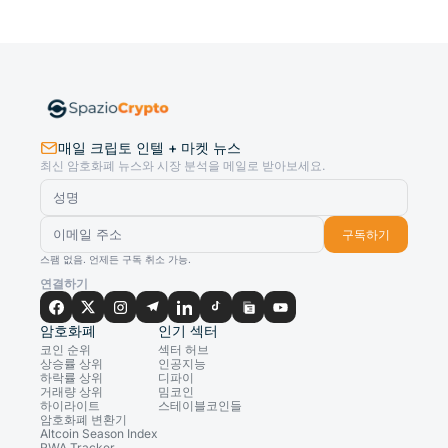
매일 크립토 인텔 + 마켓 뉴스
최신 암호화폐 뉴스와 시장 분석을 메일로 받아보세요.
구독하기
스팸 없음. 언제든 구독 취소 가능.
연결하기
암호화폐
인기 섹터
코인 순위
섹터 허브
상승률 상위
인공지능
하락률 상위
디파이
거래량 상위
밈코인
하이라이트
스테이블코인들
암호화폐 변환기
Altcoin Season Index
RWA Tracker