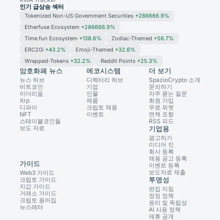
인기 급상승 섹터
Tokenized Non-US Government Securities
+286666.9%
Etherfuse Ecosystem
+286666.9%
Time.fun Ecosystem
+138.6%
Zodiac-Themed
+56.7%
ERC20i
+43.2%
Emoji-Themed
+32.6%
Wrapped-Tokens
+32.2%
Reddit Points
+25.3%
암호화폐 뉴스
에코시스템
더 보기
뉴스 허브
디렉터리 허브
SpazioCrypto 소개
비트코인
기업
문의하기
이더리움
인물
자주 묻는 질문
Xrp
제품
회원 가입
디파이
크립토 채용
무료 위젯
NFT
이벤트
면책 조항
스테이블코인들
RSS 피드
보도 자료
기업용
광고하기
미디어 킷
회사 등록
채용 공고 등록
가이드
이벤트 등록
보도자료 제출
Web3 가이드
투명성
크립토 가이드
지갑 가이드
편집 지침
거래소 가이드
정정 정책
크립토 용어집
윤리 및 독립성
뉴스레터
AI 사용 정책
제휴 공개