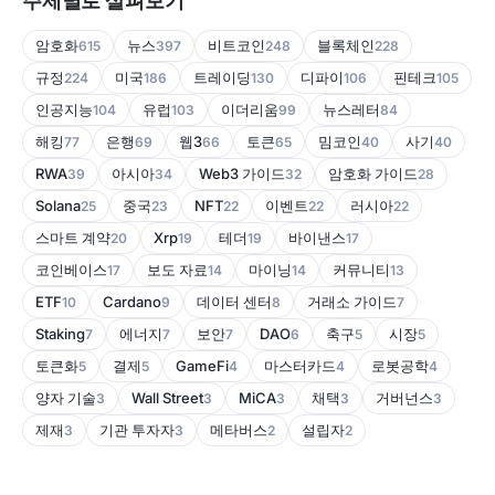
주제별로 살펴보기
암호화
뉴스
비트코인
블록체인
615
397
248
228
규정
미국
트레이딩
디파이
핀테크
224
186
130
106
105
인공지능
유럽
이더리움
뉴스레터
104
103
99
84
해킹
은행
웹3
토큰
밈코인
사기
77
69
66
65
40
40
RWA
아시아
Web3 가이드
암호화 가이드
39
34
32
28
Solana
중국
NFT
이벤트
러시아
25
23
22
22
22
스마트 계약
Xrp
테더
바이낸스
20
19
19
17
코인베이스
보도 자료
마이닝
커뮤니티
17
14
14
13
ETF
Cardano
데이터 센터
거래소 가이드
10
9
8
7
Staking
에너지
보안
DAO
축구
시장
7
7
7
6
5
5
토큰화
결제
GameFi
마스터카드
로봇공학
5
5
4
4
4
양자 기술
Wall Street
MiCA
채택
거버넌스
3
3
3
3
3
제재
기관 투자자
메타버스
설립자
3
3
2
2