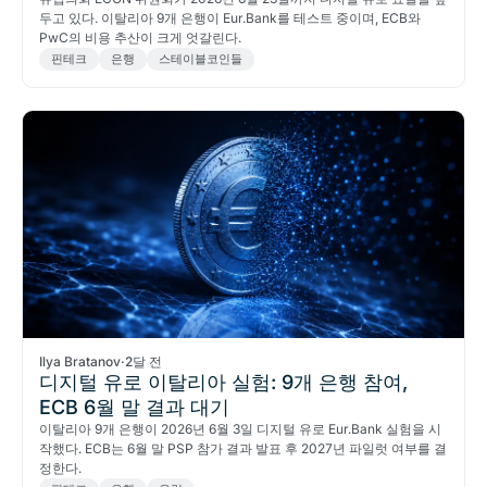
두고 있다. 이탈리아 9개 은행이 Eur.Bank를 테스트 중이며, ECB와
PwC의 비용 추산이 크게 엇갈린다.
핀테크
은행
스테이블코인들
Ilya Bratanov
·
2달 전
디지털 유로 이탈리아 실험: 9개 은행 참여,
ECB 6월 말 결과 대기
이탈리아 9개 은행이 2026년 6월 3일 디지털 유로 Eur.Bank 실험을 시
작했다. ECB는 6월 말 PSP 참가 결과 발표 후 2027년 파일럿 여부를 결
정한다.