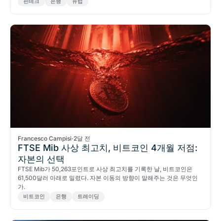
핀테크
은행
유럽
Francesco Campisi
·
2달 전
FTSE Mib 사상 최고치, 비트코인 4개월 저점:
자본의 선택
FTSE Mib가 50,263포인트로 사상 최고치를 기록한 날, 비트코인은
61,500달러 아래로 밀렸다. 자본 이동의 방향이 말해주는 것은 무엇인
가.
비트코인
은행
트레이딩