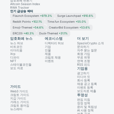
암호화폐 변환기
Altcoin Season Index
RWA Tracker
인기 급상승 섹터
Flaunch Ecosystem
+979.3%
Surge Launchpad
+910.6%
Reddit Points
+102.1%
Time.fun Ecosystem
+55.0%
Emoji-Themed
+54.6%
CreatorBid Ecosystem
+53.6%
ERC20i
+40.3%
Duck-Themed
+31.1%
암호화폐 뉴스
에코시스템
더 보기
뉴스 허브
디렉터리 허브
SpazioCrypto 소개
비트코인
기업
문의하기
이더리움
인물
자주 묻는 질문
Xrp
제품
회원 가입
디파이
크립토 채용
무료 위젯
NFT
이벤트
면책 조항
스테이블코인들
RSS 피드
보도 자료
기업용
광고하기
미디어 킷
회사 등록
채용 공고 등록
가이드
이벤트 등록
보도자료 제출
Web3 가이드
투명성
크립토 가이드
지갑 가이드
편집 지침
거래소 가이드
정정 정책
크립토 용어집
윤리 및 독립성
뉴스레터
AI 사용 정책
제휴 공개