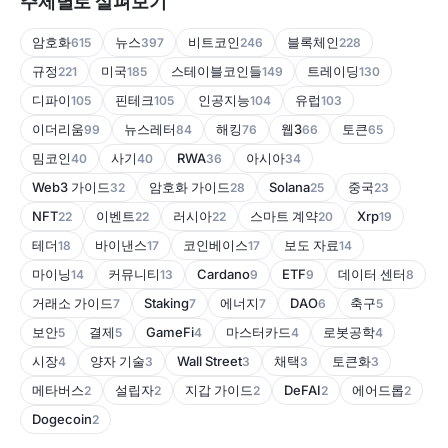
주제별로 살펴보기
암호화
뉴스
비트코인
블록체인
615
397
246
228
규정
미국
스테이블코인들
트레이딩
221
185
149
130
디파이
핀테크
인공지능
유럽
105
105
104
103
이더리움
뉴스레터
해킹
웹3
토큰
99
84
76
66
65
밈코인
사기
RWA
아시아
40
40
36
34
Web3 가이드
암호화 가이드
Solana
중국
32
28
25
23
NFT
이벤트
러시아
스마트 계약
Xrp
22
22
22
20
19
테더
바이낸스
코인베이스
보도 자료
18
17
17
14
마이닝
커뮤니티
Cardano
ETF
데이터 센터
14
13
9
9
8
거래소 가이드
Staking
에너지
DAO
축구
7
7
7
6
5
보안
결제
GameFi
마스터카드
로봇공학
5
5
4
4
4
시장
양자 기술
Wall Street
채택
토큰화
4
3
3
3
3
메타버스
설립자
지갑 가이드
DeFAI
에어드롭
2
2
2
2
2
Dogecoin
2