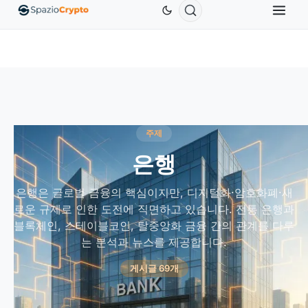
Ethereum
US$1,880.58
Tether
US$0.9991
BNB
U
ETH
↑1.90%
USDT
↑0.00%
BNB
주제
은행
은행은 글로벌 금융의 핵심이지만, 디지털화·암호화폐·새
로운 규제로 인한 도전에 직면하고 있습니다. 전통 은행과
블록체인, 스테이블코인, 탈중앙화 금융 간의 관계를 다루
는 분석과 뉴스를 제공합니다.
게시글 69개