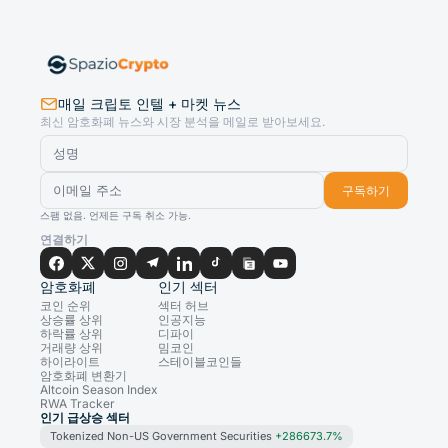
매일 크립토 인텔 + 마켓 뉴스
최신 암호화폐 뉴스와 시장 분석을 메일로 받아보세요.
구독하기
스팸 없음. 언제든 구독 취소 가능.
연결하기
암호화폐
인기 섹터
코인 순위
섹터 허브
상승률 상위
인공지능
하락률 상위
디파이
거래량 상위
밈코인
하이라이트
스테이블코인들
암호화폐 변환기
Altcoin Season Index
RWA Tracker
인기 급상승 섹터
Tokenized Non-US Government Securities
+286673.7%