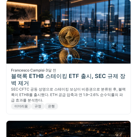
Francesco Campisi
·
3달 전
블랙록 ETHB 스테이킹 ETF 출시, SEC 규제 장
벽 제거
SEC·CFTC 공동 성명으로 스테이킹 보상이 비증권으로 분류된 후, 블랙
록이 ETHB를 출시했다. ETH 공급 압축과 연 1.9~2.6% 순수익률의 파
급 효과를 분석한다.
이더리움
규정
은행