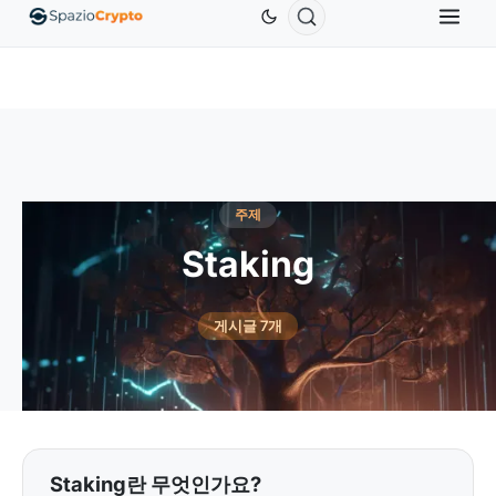
Ethereum
US$1,880.58
Tether
US$0.9991
BN
↑1.10%
ETH
↑1.90%
USDT
↑0.00%
주제
Staking
게시글 7개
Staking란 무엇인가요?