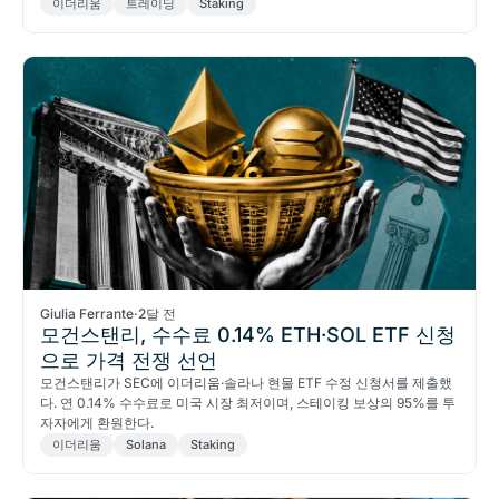
이더리움
트레이딩
Staking
Giulia Ferrante
·
2달 전
모건스탠리, 수수료 0.14% ETH·SOL ETF 신청
으로 가격 전쟁 선언
모건스탠리가 SEC에 이더리움·솔라나 현물 ETF 수정 신청서를 제출했
다. 연 0.14% 수수료로 미국 시장 최저이며, 스테이킹 보상의 95%를 투
자자에게 환원한다.
이더리움
Solana
Staking