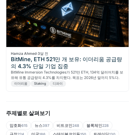
Hamza Ahmed
·
3달 전
BitMine, ETH 521만 개 보유: 이더리움 공급량
의 4.3% 단일 기업 집중
BitMine Immersion Technologies가 521만 ETH, 134억 달러어치를 보
유해 유통 공급량의 4.3%를 차지했다. 목표는 2026년 말까지 5%다.
이더리움
Staking
디파이
주제별로 살펴보기
암호화
뉴스
비트코인
블록체인
615
397
248
228
규정
미국
스테이블코인들
트레이딩
224
186
150
130