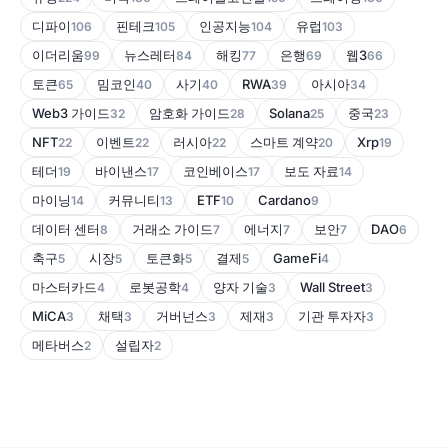
디파이
핀테크
인공지능
유럽
106
105
104
103
이더리움
뉴스레터
해킹
은행
웹3
99
84
77
69
66
토큰
밈코인
사기
RWA
아시아
65
40
40
39
34
Web3 가이드
암호화 가이드
Solana
중국
32
28
25
23
NFT
이벤트
러시아
스마트 계약
Xrp
22
22
22
20
19
테더
바이낸스
코인베이스
보도 자료
19
17
17
14
마이닝
커뮤니티
ETF
Cardano
14
13
10
9
데이터 센터
거래소 가이드
에너지
보안
DAO
8
7
7
7
6
축구
시장
토큰화
결제
GameFi
5
5
5
5
4
마스터카드
로봇공학
양자 기술
Wall Street
4
4
3
3
MiCA
채택
거버넌스
제재
기관 투자자
3
3
3
3
3
메타버스
설립자
2
2