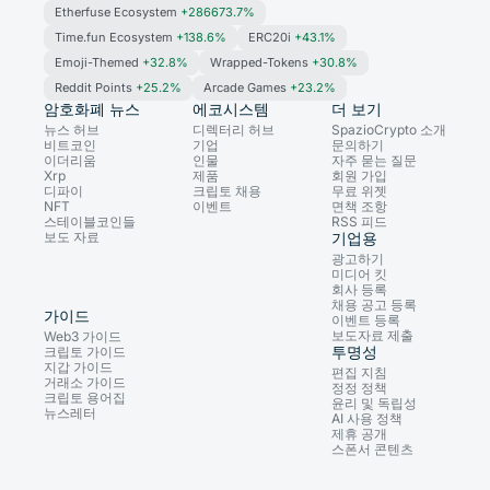
Etherfuse Ecosystem
+286673.7%
Time.fun Ecosystem
+138.6%
ERC20i
+43.1%
Emoji-Themed
+32.8%
Wrapped-Tokens
+30.8%
Reddit Points
+25.2%
Arcade Games
+23.2%
암호화폐 뉴스
에코시스템
더 보기
뉴스 허브
디렉터리 허브
SpazioCrypto 소개
비트코인
기업
문의하기
이더리움
인물
자주 묻는 질문
Xrp
제품
회원 가입
디파이
크립토 채용
무료 위젯
NFT
이벤트
면책 조항
스테이블코인들
RSS 피드
보도 자료
기업용
광고하기
미디어 킷
회사 등록
채용 공고 등록
가이드
이벤트 등록
보도자료 제출
Web3 가이드
투명성
크립토 가이드
지갑 가이드
편집 지침
거래소 가이드
정정 정책
크립토 용어집
윤리 및 독립성
뉴스레터
AI 사용 정책
제휴 공개
스폰서 콘텐츠