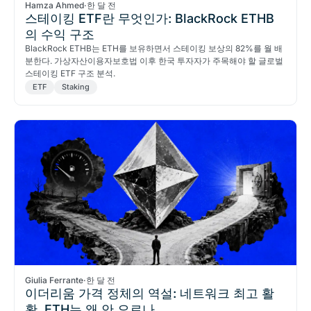
Hamza Ahmed
·
한 달 전
스테이킹 ETF란 무엇인가: BlackRock ETHB
의 수익 구조
BlackRock ETHB는 ETH를 보유하면서 스테이킹 보상의 82%를 월 배
분한다. 가상자산이용자보호법 이후 한국 투자자가 주목해야 할 글로벌
스테이킹 ETF 구조 분석.
ETF
Staking
Giulia Ferrante
·
한 달 전
이더리움 가격 정체의 역설: 네트워크 최고 활
황, ETH는 왜 안 오르나