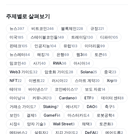
주제별로 살펴보기
뉴스
비트코인
블록체인
규정
397
246
228
221
미국
스테이블코인들
트레이딩
디파이
185
149
130
105
핀테크
인공지능
유럽
이더리움
105
104
103
99
뉴스레터
해킹
은행
웹3
토큰
84
76
69
66
65
밈코인
사기
RWA
아시아
40
40
36
34
Web3 가이드
암호화 가이드
Solana
중국
32
28
25
23
NFT
이벤트
러시아
스마트 계약
Xrp
22
22
22
20
19
테더
바이낸스
코인베이스
보도 자료
18
17
17
14
마이닝
커뮤니티
Cardano
ETF
데이터 센터
14
13
9
9
8
거래소 가이드
Staking
에너지
DAO
축구
7
7
7
6
5
보안
결제
GameFi
마스터카드
로봇공학
5
5
4
4
4
시장
양자 기술
Wall Street
채택
토큰화
4
3
3
3
3
메타버스
설립자
지갑 가이드
DeFAI
에어드롭
2
2
2
2
2