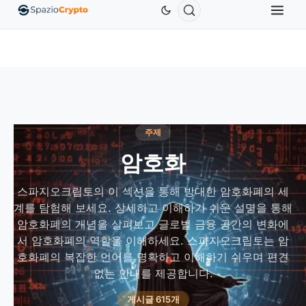
Ethereum
US$1,880.58
Tether
US$0.9991
BNB
U
ETH
↑1.90%
USDT
↑0.00%
BNB
주제
암호화
스파지오크립토의 이 섹션을 통해 방대한 암호화폐의 세
계를 탐험해 보세요. 상세하고 이해하기 쉬운 설명을 통해
암호화폐의 개념을 살펴보고 글로벌 금융 공간의 변화에
서 암호화폐의 역할을 이해하세요. 스파지오크립토는 암
호화폐의 복잡한 언어를 명확하고 이해하기 쉬우며 편견
없는 안내를 제공합니다.
게시글 615개