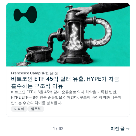
Francesco Campisi
·
한 달 전
비트코인 ETF 45억 달러 유출, HYPE가 자금
흡수하는 구조적 이유
비트코인 ETF가 6월 45억 달러 순유출로 역대 최악을 기록한 반면,
HYPE ETF는 8주 연속 순유입을 이어갔다. 구조적 바이백 메커니즘이
만드는 수요의 차이를 분석한다.
디파이
암호화
이전 글 →
1 / 62