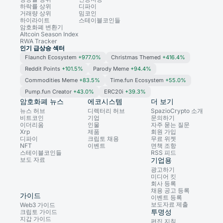
하락률 상위
디파이
거래량 상위
밈코인
하이라이트
스테이블코인들
암호화폐 변환기
Altcoin Season Index
RWA Tracker
인기 급상승 섹터
Flaunch Ecosystem
+977.0%
Christmas Themed
+416.4%
Reddit Points
+101.5%
Parody Meme
+94.4%
Commodities Meme
+83.5%
Time.fun Ecosystem
+55.0%
Pump.fun Creator
+43.0%
ERC20i
+39.3%
암호화폐 뉴스
에코시스템
더 보기
뉴스 허브
디렉터리 허브
SpazioCrypto 소개
비트코인
기업
문의하기
이더리움
인물
자주 묻는 질문
Xrp
제품
회원 가입
디파이
크립토 채용
무료 위젯
NFT
이벤트
면책 조항
스테이블코인들
RSS 피드
보도 자료
기업용
광고하기
미디어 킷
회사 등록
채용 공고 등록
가이드
이벤트 등록
보도자료 제출
Web3 가이드
투명성
크립토 가이드
지갑 가이드
편집 지침