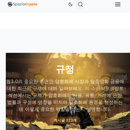
Ethereum
US$1,880.58
Tether
US$0.9991
BNB
.10%
ETH
↑1.90%
USDT
↑0.00%
B
주제
규정
웹3.0의 중요한 측면인 암호화폐 시장과 탈중앙화 금융에
대한 최근의 규제에 대해 알아보세요. 이 스파지오크립토
섹션에서는 규제가 암호화폐의 사용, 유통, 거래에 관한
법률과 규정에 영향을 미치며 암호화폐 환경을 형성하는
데 어떻게 중요한 역할을 하는지 설명합니다.
게시글 223개