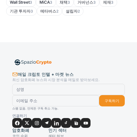
Wall Street
MiCA
채택
거버넌스
제재
3
3
3
3
3
기관 투자자
메타버스
설립자
3
2
2
매일 크립토 인텔 + 마켓 뉴스
최신 암호화폐 뉴스와 시장 분석을 메일로 받아보세요.
구독하기
스팸 없음. 언제든 구독 취소 가능.
연결하기
암호화폐
인기 섹터
코인 순위
섹터 허브