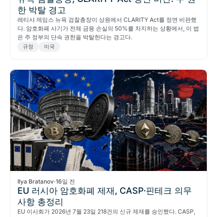
한 박탈 경고
레티샤 제임스 뉴욕 검찰총장이 상원에서 CLARITY Act를 정면 비판했
다. 암호화폐 사기가 전체 금융 손실의 50%를 차지하는 상황에서, 이 법
은 주 정부의 단속 권한을 박탈한다는 경고다.
규정
미국
Ilya Bratanov
·
16일 전
EU 러시아 암호화폐 제재, CASP·핀테크 의무
사항 총정리
EU 이사회가 2026년 7월 23일 218건의 신규 제재를 승인했다. CASP,