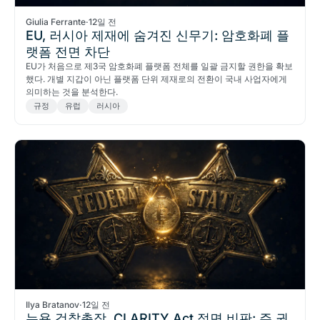
Giulia Ferrante
·
12일 전
EU, 러시아 제재에 숨겨진 신무기: 암호화폐 플
랫폼 전면 차단
EU가 처음으로 제3국 암호화폐 플랫폼 전체를 일괄 금지할 권한을 확보
했다. 개별 지갑이 아닌 플랫폼 단위 제재로의 전환이 국내 사업자에게
의미하는 것을 분석한다.
규정
유럽
러시아
Ilya Bratanov
·
12일 전
뉴욕 검찰총장, CLARITY Act 정면 비판: 주 권