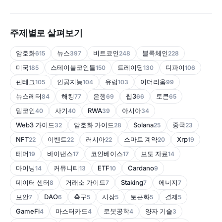
주제별로 살펴보기
암호화
뉴스
비트코인
블록체인
615
397
248
228
미국
스테이블코인들
트레이딩
디파이
185
150
130
106
핀테크
인공지능
유럽
이더리움
105
104
103
99
뉴스레터
해킹
은행
웹3
토큰
84
77
69
66
65
밈코인
사기
RWA
아시아
40
40
39
34
Web3 가이드
암호화 가이드
Solana
중국
32
28
25
23
NFT
이벤트
러시아
스마트 계약
Xrp
22
22
22
20
19
테더
바이낸스
코인베이스
보도 자료
19
17
17
14
마이닝
커뮤니티
ETF
Cardano
14
13
10
9
데이터 센터
거래소 가이드
Staking
에너지
8
7
7
7
보안
DAO
축구
시장
토큰화
결제
7
6
5
5
5
5
GameFi
마스터카드
로봇공학
양자 기술
4
4
4
3