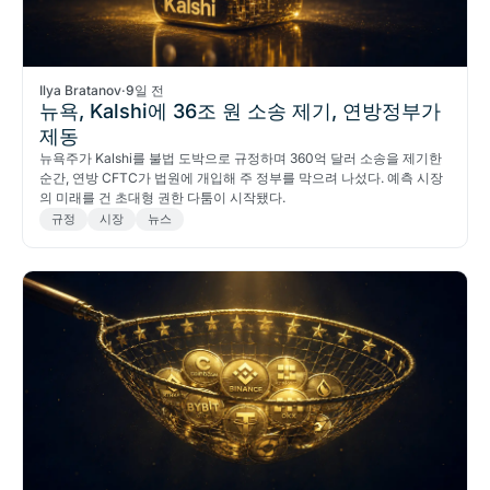
Ilya Bratanov
·
9일 전
뉴욕, Kalshi에 36조 원 소송 제기, 연방정부가
제동
뉴욕주가 Kalshi를 불법 도박으로 규정하며 360억 달러 소송을 제기한
순간, 연방 CFTC가 법원에 개입해 주 정부를 막으려 나섰다. 예측 시장
의 미래를 건 초대형 권한 다툼이 시작됐다.
규정
시장
뉴스