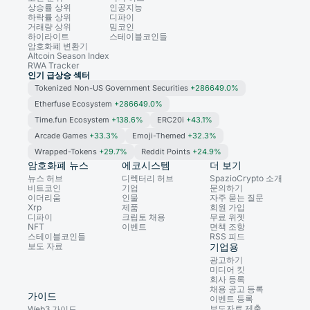
상승률 상위
인공지능
하락률 상위
디파이
거래량 상위
밈코인
하이라이트
스테이블코인들
암호화폐 변환기
Altcoin Season Index
RWA Tracker
인기 급상승 섹터
Tokenized Non-US Government Securities
+286649.0%
Etherfuse Ecosystem
+286649.0%
Time.fun Ecosystem
+138.6%
ERC20i
+43.1%
Arcade Games
+33.3%
Emoji-Themed
+32.3%
Wrapped-Tokens
+29.7%
Reddit Points
+24.9%
암호화폐 뉴스
에코시스템
더 보기
뉴스 허브
디렉터리 허브
SpazioCrypto 소개
비트코인
기업
문의하기
이더리움
인물
자주 묻는 질문
Xrp
제품
회원 가입
디파이
크립토 채용
무료 위젯
NFT
이벤트
면책 조항
스테이블코인들
RSS 피드
보도 자료
기업용
광고하기
미디어 킷
회사 등록
채용 공고 등록
가이드
이벤트 등록
보도자료 제출
Web3 가이드