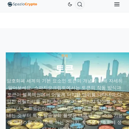
Ethereum
US$1,880.58
Tether
US$0.9991
BNB
10%
ETH
↑1.90%
USDT
↑0.00%
BN
주제
토큰
암호화폐 세계의 기본 요소인 토큰의 개념에 대해 자세히
알아보세요. 스파지오크립토에서는 토큰의 작동 방식과
토큰이 블록체인에서 어떻게 디지털 단위를 나타내며 다
양한 유틸리티를 위한 수단으로 사용되는지 알아볼 수 있
습니다. 비트코인이나 이더리움과 같은 특정 통화를 나타
내는 것부터 특정 탈중앙화 플랫폼 내에서 서비스와 기능
에 액세스할 수 있도록 하는 것까지, 토큰은 암호화폐 생