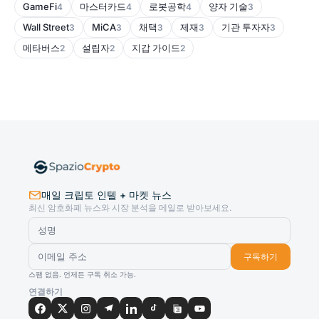
GameFi
마스터카드
로봇공학
양자 기술
4
4
4
3
Wall Street
MiCA
채택
제재
기관 투자자
3
3
3
3
3
메타버스
설립자
지갑 가이드
2
2
2
매일 크립토 인텔 + 마켓 뉴스
최신 암호화폐 뉴스와 시장 분석을 메일로 받아보세요.
구독하기
스팸 없음. 언제든 구독 취소 가능.
연결하기