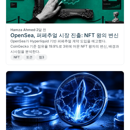
Hamza Ahmed
·
2달 전
OpenSea, 퍼페추얼 시장 진출: NFT 왕의 변신
OpenSea가 Hyperliquid 기반 퍼페추얼 계약 도입을 예고했다.
CoinGecko 기준 점유율 19.9%로 3위에 머문 NFT 왕자의 변신, 배경과
시사점을 분석한다.
NFT
토큰
웹3