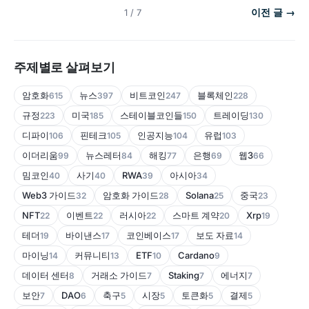
이전 글 →
1 / 7
주제별로 살펴보기
암호화
뉴스
비트코인
블록체인
615
397
247
228
규정
미국
스테이블코인들
트레이딩
223
185
150
130
디파이
핀테크
인공지능
유럽
106
105
104
103
이더리움
뉴스레터
해킹
은행
웹3
99
84
77
69
66
밈코인
사기
RWA
아시아
40
40
39
34
Web3 가이드
암호화 가이드
Solana
중국
32
28
25
23
NFT
이벤트
러시아
스마트 계약
Xrp
22
22
22
20
19
테더
바이낸스
코인베이스
보도 자료
19
17
17
14
마이닝
커뮤니티
ETF
Cardano
14
13
10
9
데이터 센터
거래소 가이드
Staking
에너지
8
7
7
7
보안
DAO
축구
시장
토큰화
결제
7
6
5
5
5
5