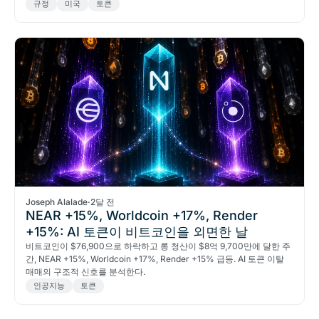
규정
미국
토큰
Joseph Alalade
·
2달 전
NEAR +15%, Worldcoin +17%, Render
+15%: AI 토큰이 비트코인을 외면한 날
비트코인이 $76,900으로 하락하고 롱 청산이 $8억 9,700만에 달한 주
간, NEAR +15%, Worldcoin +17%, Render +15% 급등. AI 토큰 이탈
매매의 구조적 신호를 분석한다.
인공지능
토큰