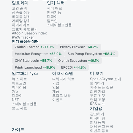
암호화폐
인기 섹터
코인 순위
섹터 허브
상승률 상위
인공지능
하락률 상위
디파이
거래량 상위
밈코인
하이라이트
스테이블코인들
암호화폐 변환기
Altcoin Season Index
RWA Tracker
인기 급상승 섹터
Zodiac-Themed
+219.0%
Privacy Browser
+60.2%
Hookr.fun Ecosystem
+58.9%
Sun Pump Ecosystem
+58.4%
CNY Stablecoin
+55.7%
Orynth Ecosystem
+49.1%
Printr Launchpad
+48.9%
ERC20i
+44.8%
암호화폐 뉴스
에코시스템
더 보기
뉴스 허브
디렉터리 허브
SpazioCrypto 소개
비트코인
기업
문의하기
이더리움
인물
자주 묻는 질문
Xrp
제품
회원 가입
디파이
크립토 채용
무료 위젯
NFT
이벤트
면책 조항
스테이블코인들
RSS 피드
보도 자료
기업용
광고하기
미디어 킷
회사 등록
채용 공고 등록
가이드
이벤트 등록