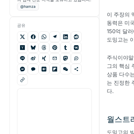
@hamza
이 주장의 
동력은 미국 
공유
150억 달러에
도밍고는 이
주식이야말로
그의 핵심 
상품 다수는
는 진정한 
다.
월스트리
도밍고의 발언