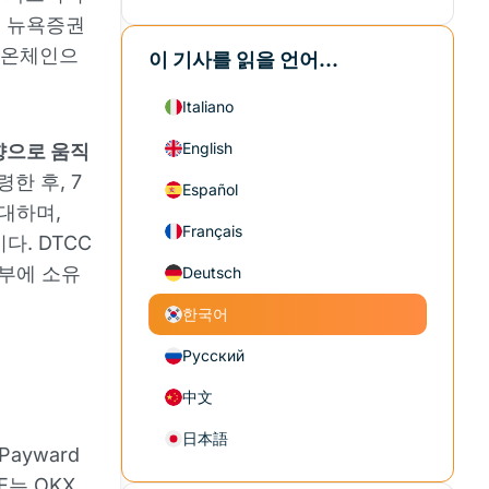
며 뉴욕증권
를 온체인으
이 기사를 읽을 언어...
Italiano
English
향으로 움직
수령한 후, 7
Español
대하며,
Français
다. DTCC
장부에 소유
Deutsch
한국어
Русский
中文
日本語
ayward
E는 OKX