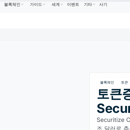
블록체인
가이드
세계
이벤트
기타
사기
BNB
US$586.64
USDC
US$0.9995
XRP
US$1.09
BNB
↑2.10%
USDC
↑0.00%
XRP
↑2
블록체인
토큰
토큰증
Secu
Securiti
조 달러로 추