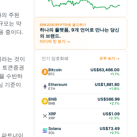
화의 주된
 규모는 약
SPAZIOCRYPTO에 광고하기
하나의 플랫폼, 9개 언어로 만나는 당신
운용 중이다.
의 브랜드.
미디어 킷 보기 →
이라는 것이
인기 암호화폐
모두 보기 →
인 토큰증권
Bitcoin
US$63,466.00
BTC
+1.1%
권을 수반하
심 기준이
Ethereum
US$1,881.80
ETH
+1.9%
BNB
US$586.99
BNB
+2.1%
XRP
US$1.09
XRP
+2.3%
Solana
US$73.49
SOL
+2.1%
k의 파트너이