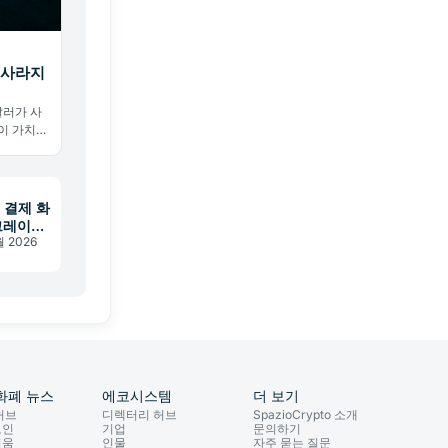
 사라지
달러가 사
론이 가치
트 결제 화
업그레이드
월 2026
화폐 뉴스
에코시스템
더 보기
허브
디렉터리 허브
SpazioCrypto 소개
코인
기업
문의하기
리움
인물
자주 묻는 질문