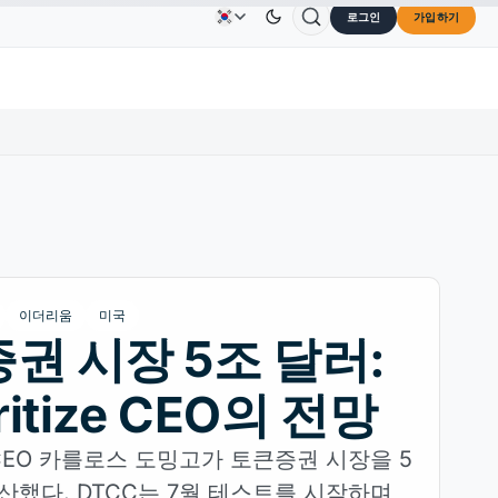
로그인
가입하기
Solana
US$73.45
TRON
US$0.3264
Dogecoin
광고
문의하기
회사 소개
.30%
SOL
↑2.10%
TRX
↓0.30%
DOG
이더리움
미국
권 시장 5조 달러:
ritize CEO의 전망
ze CEO 카를로스 도밍고가 토큰증권 시장을 5
산했다. DTCC는 7월 테스트를 시작하며