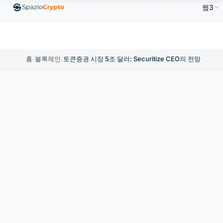
웹3
.00
Ethereum
US$1,880.58
Tether
US$0.9991
↑1.10%
ETH
↑1.90%
USDT
↑0.00%
홈
/
블록체인
/
토큰증권 시장 5조 달러: Securitize CEO의 전망