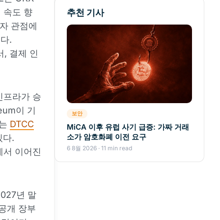
 속도 향
추천 기사
자자 관점에
다.
, 결제 인
인프라가 승
eum이 기
보안
보는
DTCC
MiCA 이후 유럽 사기 급증: 가짜 거래
소가 암호화폐 이전 요구
있다.
6 8월 2026 · 11 min read
서 이어진
027년 말
 공개 장부