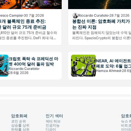
cesco Campisi
30 7월 2026
Riccardo Curatolo
28 7월 2026
, 6개 블록체인 종료 추진:
봉합선 이론: 암호화폐 가치가
0만 달러 규모 75개 준비금
는 진짜 지점
9,810만 달러 규모 75개 준비금 철수와
블록체인은 침해되지 않았는데 수억 
체인 종료를 추진한다. DeFi 최대 대출
라진다. SpazioCrypto의 봉합선 이
 멀티체인 전략의 한계를 인정했다.
가 실제로 증발하는 세 지점을 밝힌다.
크립토 폭락 속 프레딕션 마
NEAR, AI 에이전
켓 400억 달러 돌파 임박
폐로 도약: 6월 
Riccardo Curatolo
Hamza Ahmed
28 6
의 실체
28 6월 2026
암호화폐
인기 섹터
암호
코인 순위
섹터 허브
뉴스 
상승률 상위
인공지능
비트
하락률 상위
디파이
이더