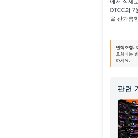
에서 실제로
DTCC의 7
을 판가름한
면책조항:
호화폐는 변
하세요.
관련 