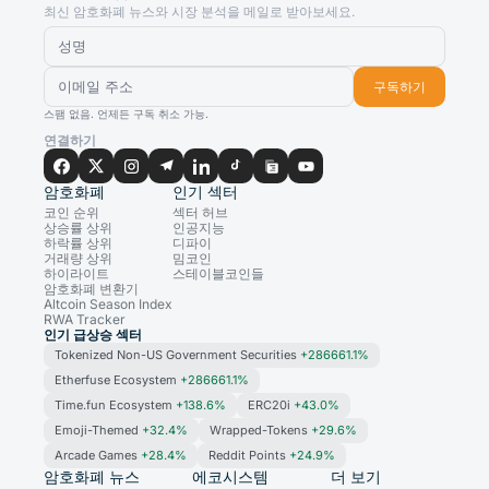
최신 암호화폐 뉴스와 시장 분석을 메일로 받아보세요.
구독하기
스팸 없음. 언제든 구독 취소 가능.
연결하기
암호화폐
인기 섹터
코인 순위
섹터 허브
상승률 상위
인공지능
하락률 상위
디파이
거래량 상위
밈코인
하이라이트
스테이블코인들
암호화폐 변환기
Altcoin Season Index
RWA Tracker
인기 급상승 섹터
Tokenized Non-US Government Securities
+286661.1%
Etherfuse Ecosystem
+286661.1%
Time.fun Ecosystem
+138.6%
ERC20i
+43.0%
Emoji-Themed
+32.4%
Wrapped-Tokens
+29.6%
Arcade Games
+28.4%
Reddit Points
+24.9%
암호화폐 뉴스
에코시스템
더 보기