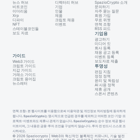
뉴스 허브
디렉터리 허브
SpazioCrypto 소개
비트코인
기업
문의하기
이더리움
인물
자주 묻는 질문
Xrp
제품
회원 가입
디파이
크립토 채용
무료 위젯
NFT
이벤트
면책 조항
스테이블코인들
RSS 피드
보도 자료
기업용
광고하기
미디어 킷
회사 등록
채용 공고 등록
가이드
이벤트 등록
보도자료 제출
Web3 가이드
투명성
크립토 가이드
지갑 가이드
편집 지침
거래소 가이드
정정 정책
크립토 용어집
윤리 및 독립성
뉴스레터
AI 사용 정책
제휴 공개
스폰서 콘텐츠
면책 조항: 본 웹사이트를 이용함으로써 이용약관 및 개인정보 처리방침에 동의하게
됩니다. SpazioCrypto는 명시적으로 언급된 경우를 제외하고 어떠한 코인·기업·프
로젝트·이벤트와도 제휴나 관계가 없습니다. SpazioCrypto는 순수 정보 제공 웹사
이트이며, 그 내용은 금융·투자 조언을 구성하지 않습니다. 투자 전 반드시 스스로 조
사하세요.
© 2026 Spaziocrypto | Web3와 혁신적인 블록체인 커뮤니티, 기술 발전