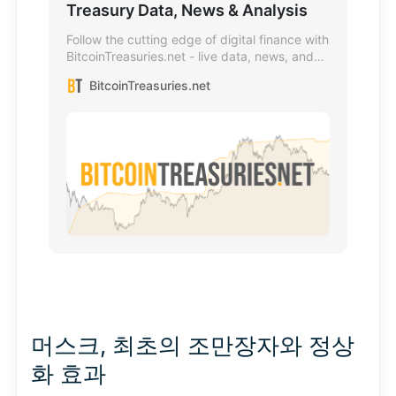
Treasury Data, News & Analysis
Follow the cutting edge of digital finance with
BitcoinTreasuries.net - live data, news, and
analysis on Bitcoin treasury companies and
BitcoinTreasuries.net
digital credit.
머스크, 최초의 조만장자와 정상
화 효과