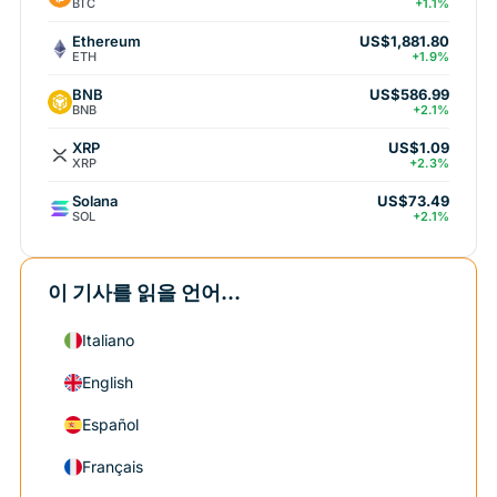
BTC
+1.1%
Ethereum
US$1,881.80
ETH
+1.9%
BNB
US$586.99
BNB
+2.1%
XRP
US$1.09
XRP
+2.3%
Solana
US$73.49
SOL
+2.1%
이 기사를 읽을 언어...
Italiano
English
Español
Français