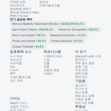
거래량 상위
밈코인
하이라이트
스테이블코인들
암호화폐 변환기
Altcoin Season Index
RWA Tracker
인기 급상승 섹터
Remora Markets Tokenized rStocks
+34363391478.5%
aarna Vault Tokens
+96026.0%
Hookr.fun Ecosystem
+106.5%
Pons Launchpad
+76.5%
Reserve Ecosystem
+51.3%
Pools Launchpad
+49.9%
Privacy Browser
+47.0%
Zodiac-Themed
+44.8%
암호화폐 뉴스
에코시스템
더 보기
뉴스 허브
디렉터리 허브
SpazioCrypto 소개
비트코인
기업
문의하기
이더리움
인물
자주 묻는 질문
Xrp
제품
회원 가입
디파이
크립토 채용
무료 위젯
NFT
이벤트
면책 조항
스테이블코인들
RSS 피드
보도 자료
기업용
광고하기
미디어 킷
회사 등록
채용 공고 등록
가이드
이벤트 등록
보도자료 제출
Web3 가이드
투명성
크립토 가이드
지갑 가이드