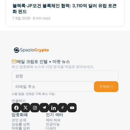
블랙록·JP모건 블록체인 협력: 3,110억 달러 유럽 토큰
화 펀드
7 8월 2026 · 8 min read
매일 크립토 인텔 + 마켓 뉴스
최신 암호화폐 뉴스와 시장 분석을 메일로 받아보세요.
구독하기
스팸 없음. 언제든 구독 취소 가능.
연결하기
암호화폐
인기 섹터
코인 순위
섹터 허브
상승률 상위
인공지능
하락률 상위
디파이