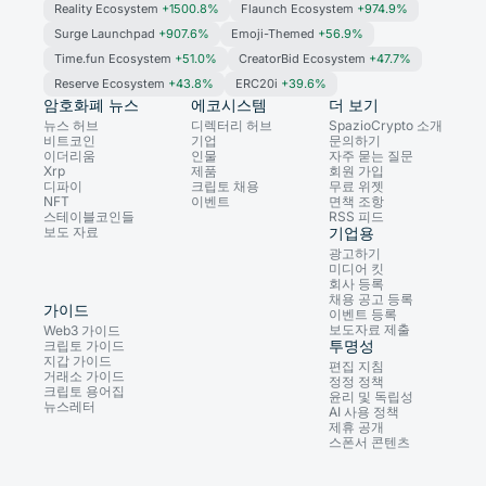
Reality Ecosystem
+1500.8%
Flaunch Ecosystem
+974.9%
Surge Launchpad
+907.6%
Emoji-Themed
+56.9%
Time.fun Ecosystem
+51.0%
CreatorBid Ecosystem
+47.7%
Reserve Ecosystem
+43.8%
ERC20i
+39.6%
암호화폐 뉴스
에코시스템
더 보기
뉴스 허브
디렉터리 허브
SpazioCrypto 소개
비트코인
기업
문의하기
이더리움
인물
자주 묻는 질문
Xrp
제품
회원 가입
디파이
크립토 채용
무료 위젯
NFT
이벤트
면책 조항
스테이블코인들
RSS 피드
보도 자료
기업용
광고하기
미디어 킷
회사 등록
채용 공고 등록
가이드
이벤트 등록
보도자료 제출
Web3 가이드
투명성
크립토 가이드
지갑 가이드
편집 지침
거래소 가이드
정정 정책
크립토 용어집
윤리 및 독립성
뉴스레터
AI 사용 정책
제휴 공개
스폰서 콘텐츠