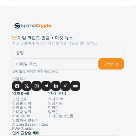
매일 크립토 인텔 + 마켓 뉴스
최신 암호화폐 뉴스와 시장 분석을 메일로 받아보세요.
구독하기
스팸 없음. 언제든 구독 취소 가능.
연결하기
암호화폐
인기 섹터
코인 순위
섹터 허브
상승률 상위
인공지능
하락률 상위
디파이
거래량 상위
밈코인
하이라이트
스테이블코인들
암호화폐 변환기
Altcoin Season Index
RWA Tracker
인기 급상승 섹터