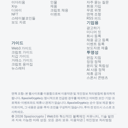
이더리움
인물
자주 묻는 질문
Xrp
제품
회원 가입
디파이
크립토 채용
무료 위젯
NFT
이벤트
면책 조항
스테이블코인들
RSS 피드
보도 자료
기업용
광고하기
미디어 킷
회사 등록
채용 공고 등록
가이드
이벤트 등록
보도자료 제출
Web3 가이드
투명성
크립토 가이드
지갑 가이드
편집 지침
거래소 가이드
정정 정책
크립토 용어집
윤리 및 독립성
뉴스레터
AI 사용 정책
제휴 공개
스폰서 콘텐츠
면책 조항: 본 웹사이트를 이용함으로써 이용약관 및 개인정보 처리방침에 동의하게
됩니다. SpazioCrypto는 명시적으로 언급된 경우를 제외하고 어떠한 코인·기업·프
로젝트·이벤트와도 제휴나 관계가 없습니다. SpazioCrypto는 순수 정보 제공 웹사
이트이며, 그 내용은 금융·투자 조언을 구성하지 않습니다. 투자 전 반드시 스스로 조
사하세요.
© 2026 Spaziocrypto | Web3와 혁신적인 블록체인 커뮤니티, 기술 발전
과 지속 가능한 미래 성장. 모든 권리 보유.
이용약관
|
개인정보 처리방침