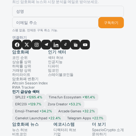
최신 암호화폐 뉴스와 시장 분석을 메일로 받아보세요.
구독하기
스팸 없음. 언제든 구독 취소 가능.
연결하기
암호화폐
인기 섹터
코인 순위
섹터 허브
상승률 상위
인공지능
하락률 상위
디파이
거래량 상위
밈코인
하이라이트
스테이블코인들
암호화폐 변환기
Altcoin Season Index
RWA Tracker
인기 급상승 섹터
SPL22
+1265.4%
Time.fun Ecosystem
+161.4%
ERC20i
+129.7%
Zora Creator
+53.2%
Emoji-Themed
+34.2%
Arcade Games
+32.2%
Camelot Launchpad
+22.4%
Telegram Apps
+22.1%
암호화폐 뉴스
에코시스템
더 보기
뉴스 허브
디렉터리 허브
SpazioCrypto 소개
비트코인
기업
문의하기