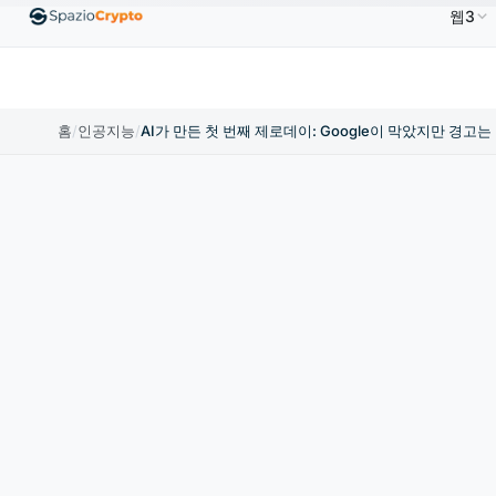
웹3
0
Ethereum
US$1,880.58
Tether
US$0.9991
B
↑1.10%
ETH
↑1.90%
USDT
↑0.00%
홈
/
인공지능
/
AI가 만든 첫 번째 제로데이: Google이 막았지만 경고