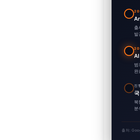
20
An
출
발견
20
A
범
완료
진행
국
북
분
출처: Goo