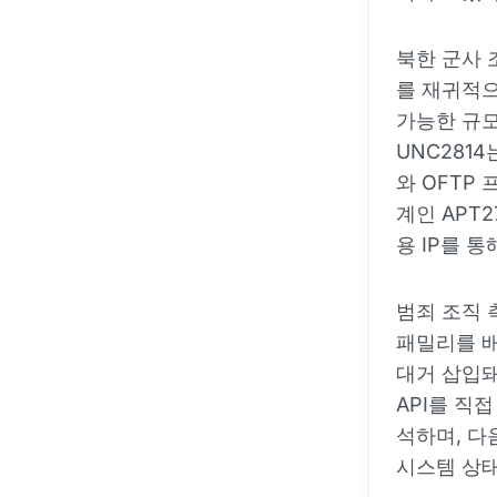
북한 군사 
를 재귀적으
가능한 규모
UNC2814
와 OFTP
계인 APT
용 IP를 
범죄 조직 
패밀리를 배
대거 삽입돼 
API를 직
석하며, 다
시스템 상태