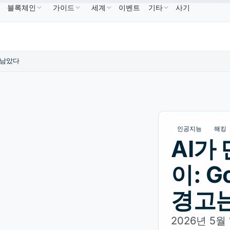
블록체인
가이드
세계
이벤트
기타
사기
NB
US$586.64
USDC
US$0.9995
XRP
US$1.09
BNB
↑2.10%
USDC
↑0.00%
XRP
↑2.3
는 남았다
인공지능
해킹
AI가
이: 
경고
2026년 5월