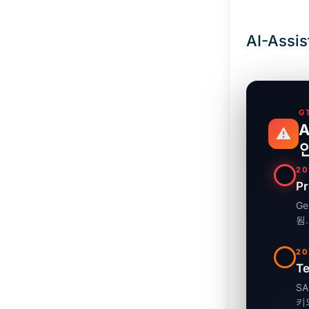
AI-Assis
G
⚠️
인
20
P
G
됨.
20
T
S
키