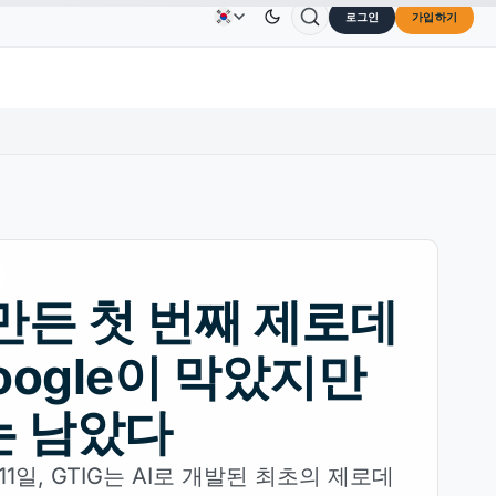
로그인
가입하기
Solana
US$73.45
TRON
US$0.3264
Dogecoin
광고
문의하기
회사 소개
0%
SOL
↑2.10%
TRX
↓0.30%
DOGE
 만든 첫 번째 제로데
Google이 막았지만
는 남았다
 11일, GTIG는 AI로 개발된 최초의 제로데