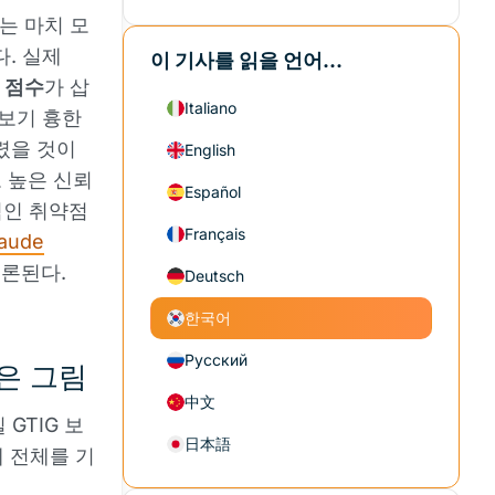
는 마치 모
. 실제
이 기사를 읽을 언어...
S 점수
가 삽
Italiano
 보기 흉한
렸을 것이
English
고 높은 신뢰
Español
명적인 취약점
Français
aude
거론된다.
Deutsch
한국어
Русский
넓은 그림
中文
 GTIG 보
日本語
 전체를 기