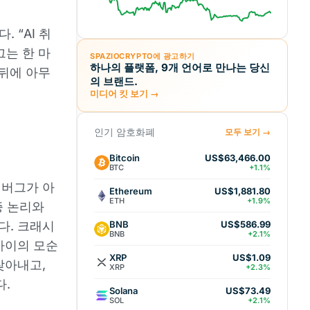
. “AI 취
그는 한 마
SPAZIOCRYPTO에 광고하기
하나의 플랫폼, 9개 언어로 만나는 당신
 뒤에 아무
의 브랜드.
미디어 킷 보기 →
인기 암호화폐
모두 보기 →
Bitcoin
US$63,466.00
BTC
+1.1%
 버그가 아
Ethereum
US$1,881.80
ETH
+1.9%
증 논리와
BNB
다. 크래시
US$586.99
BNB
+2.1%
사이의 모순
XRP
US$1.09
찾아내고,
XRP
+2.3%
다.
Solana
US$73.49
SOL
+2.1%