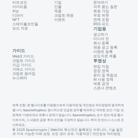
비트코인
기업
문의하기
이더리움
인물
자주 묻는 질문
Xrp
제품
회원 가입
디파이
크립토 채용
무료 위젯
NFT
이벤트
면책 조항
스테이블코인들
RSS 피드
보도 자료
기업용
광고하기
미디어 킷
회사 등록
채용 공고 등록
가이드
이벤트 등록
보도자료 제출
Web3 가이드
투명성
크립토 가이드
지갑 가이드
편집 지침
거래소 가이드
정정 정책
크립토 용어집
윤리 및 독립성
뉴스레터
AI 사용 정책
제휴 공개
스폰서 콘텐츠
면책 조항: 본 웹사이트를 이용함으로써 이용약관 및 개인정보 처리방침에 동의하게
됩니다. SpazioCrypto는 명시적으로 언급된 경우를 제외하고 어떠한 코인·기업·프
로젝트·이벤트와도 제휴나 관계가 없습니다. SpazioCrypto는 순수 정보 제공 웹사
이트이며, 그 내용은 금융·투자 조언을 구성하지 않습니다. 투자 전 반드시 스스로 조
사하세요.
© 2026 Spaziocrypto | Web3와 혁신적인 블록체인 커뮤니티, 기술 발전
과 지속 가능한 미래 성장. 모든 권리 보유.
이용약관
|
개인정보 처리방침