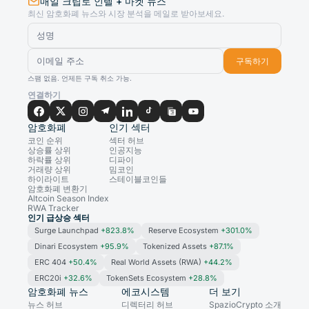
매일 크립토 인텔 + 마켓 뉴스
최신 암호화폐 뉴스와 시장 분석을 메일로 받아보세요.
구독하기
스팸 없음. 언제든 구독 취소 가능.
연결하기
암호화폐
인기 섹터
코인 순위
섹터 허브
상승률 상위
인공지능
하락률 상위
디파이
거래량 상위
밈코인
하이라이트
스테이블코인들
암호화폐 변환기
Altcoin Season Index
RWA Tracker
인기 급상승 섹터
Surge Launchpad
+823.8%
Reserve Ecosystem
+301.0%
Dinari Ecosystem
+95.9%
Tokenized Assets
+87.1%
ERC 404
+50.4%
Real World Assets (RWA)
+44.2%
ERC20i
+32.6%
TokenSets Ecosystem
+28.8%
암호화폐 뉴스
에코시스템
더 보기
뉴스 허브
디렉터리 허브
SpazioCrypto 소개