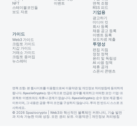
NFT
이벤트
면책 조항
스테이블코인들
RSS 피드
보도 자료
기업용
광고하기
미디어 킷
회사 등록
채용 공고 등록
가이드
이벤트 등록
보도자료 제출
Web3 가이드
투명성
크립토 가이드
지갑 가이드
편집 지침
거래소 가이드
정정 정책
크립토 용어집
윤리 및 독립성
뉴스레터
AI 사용 정책
제휴 공개
스폰서 콘텐츠
면책 조항: 본 웹사이트를 이용함으로써 이용약관 및 개인정보 처리방침에 동의하게
됩니다. SpazioCrypto는 명시적으로 언급된 경우를 제외하고 어떠한 코인·기업·프
로젝트·이벤트와도 제휴나 관계가 없습니다. SpazioCrypto는 순수 정보 제공 웹사
이트이며, 그 내용은 금융·투자 조언을 구성하지 않습니다. 투자 전 반드시 스스로 조
사하세요.
© 2026 Spaziocrypto | Web3와 혁신적인 블록체인 커뮤니티, 기술 발전
과 지속 가능한 미래 성장. 모든 권리 보유.
이용약관
|
개인정보 처리방침
Consent Preferences