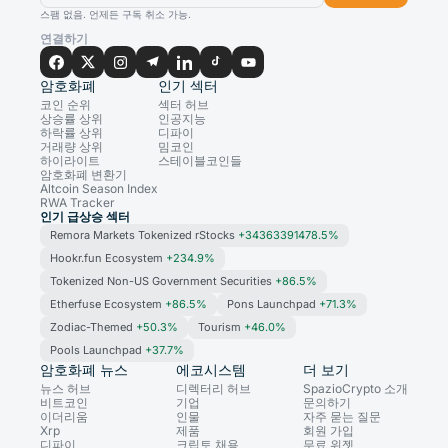
스팸 없음. 언제든 구독 취소 가능.
연결하기
암호화폐
인기 섹터
코인 순위
섹터 허브
상승률 상위
인공지능
하락률 상위
디파이
거래량 상위
밈코인
하이라이트
스테이블코인들
암호화폐 변환기
Altcoin Season Index
RWA Tracker
인기 급상승 섹터
Remora Markets Tokenized rStocks
+34363391478.5%
Hookr.fun Ecosystem
+234.9%
Tokenized Non-US Government Securities
+86.5%
Etherfuse Ecosystem
+86.5%
Pons Launchpad
+71.3%
Zodiac-Themed
+50.3%
Tourism
+46.0%
Pools Launchpad
+37.7%
암호화폐 뉴스
에코시스템
더 보기
뉴스 허브
디렉터리 허브
SpazioCrypto 소개
비트코인
기업
문의하기
이더리움
인물
자주 묻는 질문
Xrp
제품
회원 가입
디파이
크립토 채용
무료 위젯