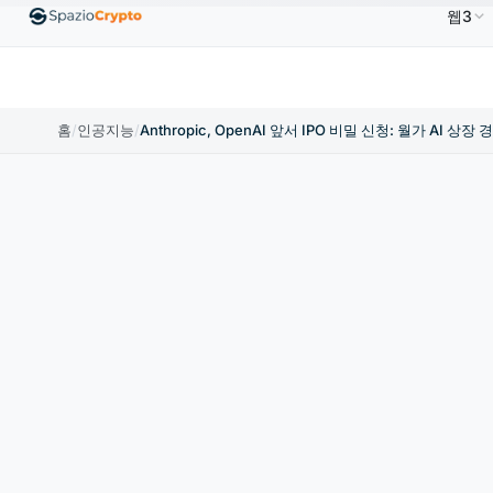
웹3
um
US$1,880.58
Tether
US$0.9991
BNB
US$586.64
ETH
↑1.90%
USDT
↑0.00%
BNB
홈
/
인공지능
/
Anthropic, OpenAI 앞서 IPO 비밀 신청: 월가 AI 상장 