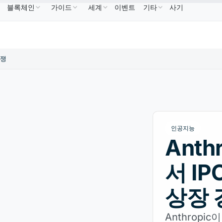
블록체인
가이드
세계
이벤트
기타
사기
USDC
US$0.9995
XRP
US$1.09
Solana
US
↑2.10%
USDC
↑0.00%
XRP
↑2.30%
SOL
경쟁
인공지능
Anth
서 IP
상장 
Anthropic