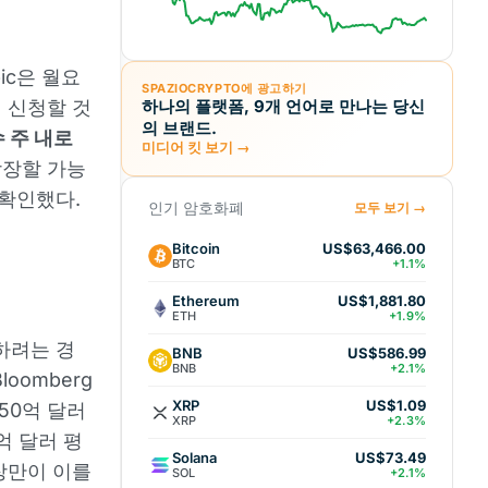
pic은 월요
SPAZIOCRYPTO에 광고하기
저 신청할 것
하나의 플랫폼, 9개 언어로 만나는 당신
의 브랜드.
수 주 내로
미디어 킷 보기 →
상장할 가능
 확인했다.
인기 암호화폐
모두 보기 →
Bitcoin
US$63,466.00
BTC
+1.1%
Ethereum
US$1,881.80
ETH
+1.9%
장하려는 경
BNB
US$586.99
BNB
+2.1%
oomberg
XRP
US$1.09
50억 달러
XRP
+2.3%
0억 달러 평
Solana
US$73.49
장만이 이를
SOL
+2.1%