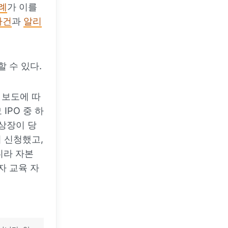
례
가 이를
사건
과
알리
 수 있다.
s 보도에 따
IPO 중 하
 상장이 당
저 신청했고,
니라 자본
자 교육 자