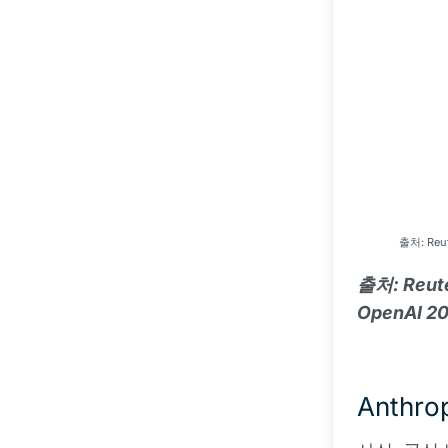
출처: Reu
출처: Reut
OpenAI 2
Anthr