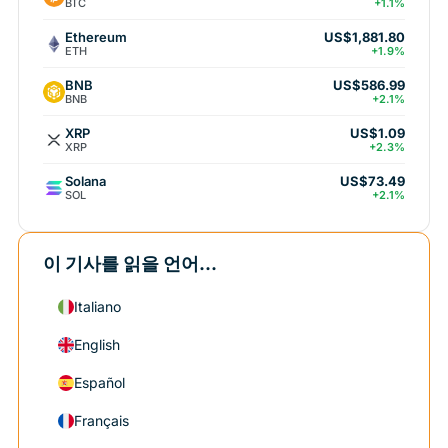
BTC
+1.1%
Ethereum
US$1,881.80
ETH
+1.9%
BNB
US$586.99
BNB
+2.1%
XRP
US$1.09
XRP
+2.3%
Solana
US$73.49
SOL
+2.1%
이 기사를 읽을 언어...
Italiano
English
Español
Français