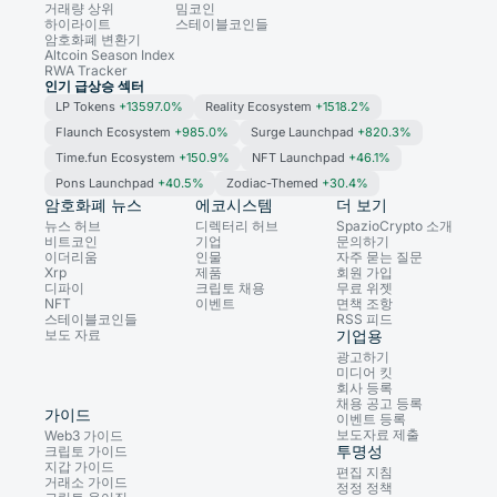
거래량 상위
밈코인
하이라이트
스테이블코인들
암호화폐 변환기
Altcoin Season Index
RWA Tracker
인기 급상승 섹터
LP Tokens
+13597.0%
Reality Ecosystem
+1518.2%
Flaunch Ecosystem
+985.0%
Surge Launchpad
+820.3%
Time.fun Ecosystem
+150.9%
NFT Launchpad
+46.1%
Pons Launchpad
+40.5%
Zodiac-Themed
+30.4%
암호화폐 뉴스
에코시스템
더 보기
뉴스 허브
디렉터리 허브
SpazioCrypto 소개
비트코인
기업
문의하기
이더리움
인물
자주 묻는 질문
Xrp
제품
회원 가입
디파이
크립토 채용
무료 위젯
NFT
이벤트
면책 조항
스테이블코인들
RSS 피드
보도 자료
기업용
광고하기
미디어 킷
회사 등록
채용 공고 등록
가이드
이벤트 등록
보도자료 제출
Web3 가이드
투명성
크립토 가이드
지갑 가이드
편집 지침
거래소 가이드
정정 정책