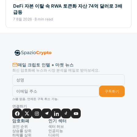
DeFi 자본 이탈 속 RWA 토큰화 자산 74억 달러로 3배
급등
7 8월 2026 · 8 min read
매일 크립토 인텔 + 마켓 뉴스
최신 암호화폐 뉴스와 시장 분석을 메일로 받아보세요.
구독하기
스팸 없음. 언제든 구독 취소 가능.
연결하기
암호화폐
인기 섹터
코인 순위
섹터 허브
상승률 상위
인공지능
하락률 상위
디파이