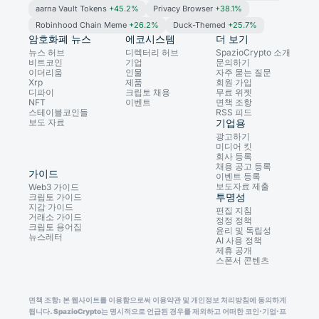
aarna Vault Tokens
+45.2%
Privacy Browser
+38.1%
Robinhood Chain Meme
+26.2%
Duck-Themed
+25.7%
암호화폐 뉴스
에코시스템
더 보기
뉴스 허브
디렉터리 허브
SpazioCrypto 소개
비트코인
기업
문의하기
이더리움
인물
자주 묻는 질문
Xrp
제품
회원 가입
디파이
크립토 채용
무료 위젯
NFT
이벤트
면책 조항
스테이블코인들
RSS 피드
보도 자료
기업용
광고하기
미디어 킷
회사 등록
채용 공고 등록
가이드
이벤트 등록
보도자료 제출
Web3 가이드
투명성
크립토 가이드
지갑 가이드
편집 지침
거래소 가이드
정정 정책
크립토 용어집
윤리 및 독립성
뉴스레터
AI 사용 정책
제휴 공개
스폰서 콘텐츠
면책 조항: 본 웹사이트를 이용함으로써 이용약관 및 개인정보 처리방침에 동의하게
됩니다. SpazioCrypto는 명시적으로 언급된 경우를 제외하고 어떠한 코인·기업·프