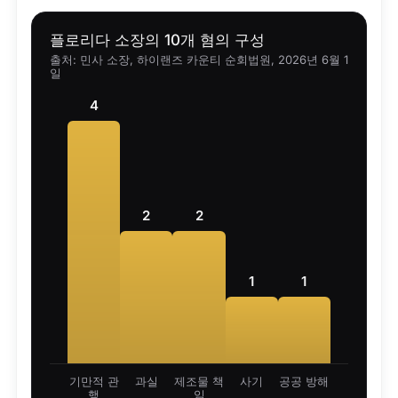
플로리다 소장의 10개 혐의 구성
출처: 민사 소장, 하이랜즈 카운티 순회법원, 2026년 6월 1
일
4
2
2
1
1
기만적 관
과실
제조물 책
사기
공공 방해
행
임