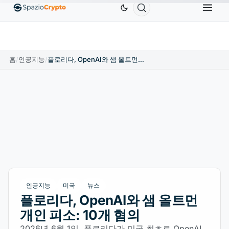
Ethereum
US$1,880.58
Tether
US$0.9991
BN
↑1.10%
ETH
↑1.90%
USDT
↑0.00%
홈
/
인공지능
/
플로리다, OpenAI와 샘 올트먼 개인 피소: 10개 혐의
인공지능
미국
뉴스
플로리다, OpenAI와 샘 올트먼
개인 피소: 10개 혐의
2026년 6월 1일, 플로리다가 미국 최초로 OpenAI