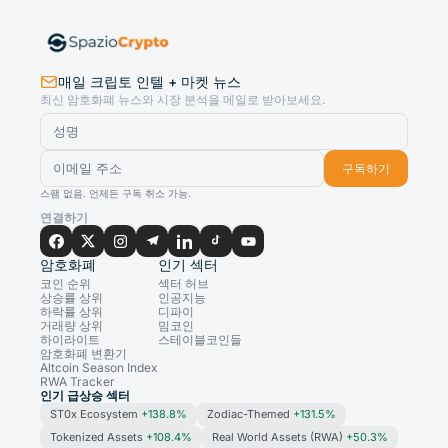
매일 크립토 인텔 + 마켓 뉴스
최신 암호화폐 뉴스와 시장 분석을 메일로 받아보세요.
구독하기
스팸 없음. 언제든 구독 취소 가능.
연결하기
암호화폐
인기 섹터
코인 순위
섹터 허브
상승률 상위
인공지능
하락률 상위
디파이
거래량 상위
밈코인
하이라이트
스테이블코인들
암호화폐 변환기
Altcoin Season Index
RWA Tracker
인기 급상승 섹터
ST0x Ecosystem
+138.8%
Zodiac-Themed
+131.5%
Tokenized Assets
+108.4%
Real World Assets (RWA)
+50.3%