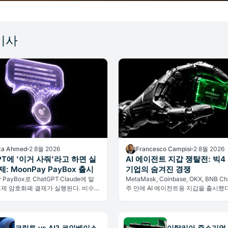
기사
a Ahmed
2 8월 2026
Francesco Campisi
2 8월 2026
GPT에 '이거 사줘'라고 하면 실
AI 에이전트 지갑 쟁탈전: 빅4
: MoonPay PayBox 출시
기업의 숨겨진 경쟁
 PayBox로 ChatGPT·Claude에 말
MetaMask, Coinbase, OKX, BNB C
실제 암호화폐 결제가 실행된다. 비수
주 만에 AI 에이전트용 지갑을 출시했다
로 지갑 키를 넘기지 않아도 된다.
아직 존재하지 않는 경제의 인프라를 
와 그 이면의 리스크를 분석한다.
크립토 vs AI? 코인베이스
이탈리아 중소기업