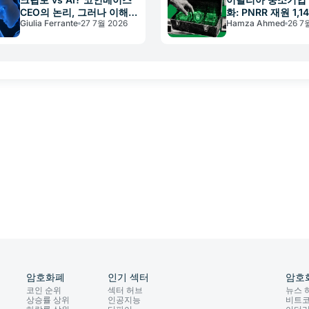
CEO의 논리, 그러나 이해충
화: PNRR 재원 1,1
Giulia Ferrante
27 7월 2026
Hamza Ahmed
26 7
돌이 있다
비스 지원
암호화폐
인기 섹터
암호
코인 순위
섹터 허브
뉴스 
상승률 상위
인공지능
비트