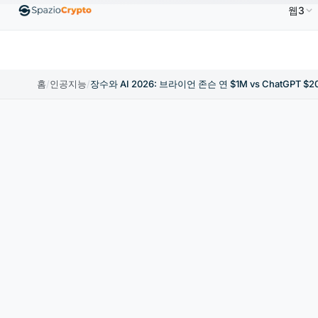
웹3
00
Ethereum
US$1,880.58
Tether
US$0.9991
B
↑1.10%
ETH
↑1.90%
USDT
↑0.00%
홈
/
인공지능
/
장수와 AI 2026: 브라이언 존슨 연 $1M vs ChatGPT $