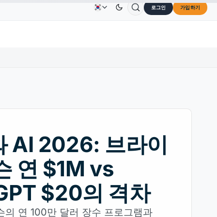
로그인
가입하기
Solana
US$73.45
TRON
US$0.3264
Dogecoin
광고
문의하기
회사 소개
30%
SOL
↑2.10%
TRX
↓0.30%
DOG
 AI 2026: 브라이
 연 $1M vs
GPT $20의 격차
의 연 100만 달러 장수 프로그램과