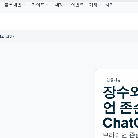
블록체인
가이드
세계
이벤트
기타
사기
NB
US$586.64
USDC
US$0.9995
XRP
US$1.09
BNB
↑2.10%
USDC
↑0.00%
XRP
↑2.
20의 격차
인공지능
장수와
언 존슨
Chat
브라이언 존슨