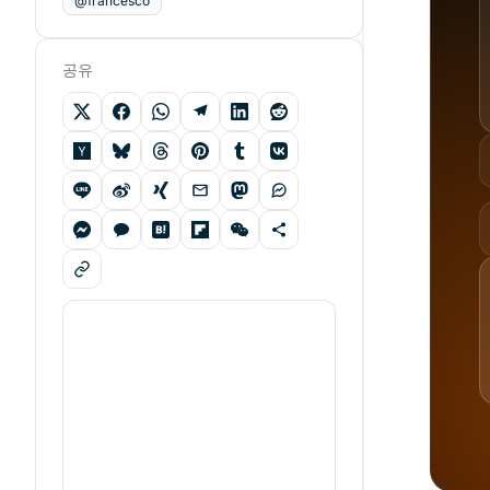
@francesco
공유