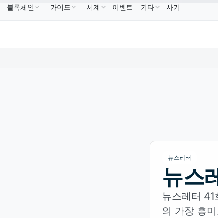
블록체인
가이드
세계
이벤트
기타
사기
0.9995
XRP
US$1.09
Solana
US$73.45
TRON
↑0.00%
XRP
↑2.30%
SOL
↑2.10%
T
뉴스레터
뉴스레
뉴스레터 41
의 가장 흥미