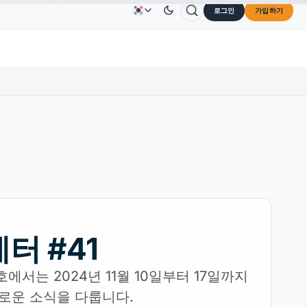
로그인
가입하기
US$0.3264
Dogecoin
US$0.0707
Cardano
US$0.1
광고
문의하기
회사 소개
RX
↓0.30%
DOGE
↑2.40%
ADA
터 #41
호에서는 2024년 11월 10일부터 17일까지
로운 소식을 다룹니다.