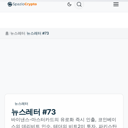
0
Ethereum
US$1,880.58
Tether
US$0.9991
BN
↑1.10%
ETH
↑1.90%
USDT
↑0.00%
홈
/
뉴스레터
/
뉴스레터 #73
뉴스레터
뉴스레터 #73
바이낸스-마스터카드의 유로화 즉시 인출, 코인베이
스의 데리비트 인수, 테더의 비트2미 투자, 파키스탄