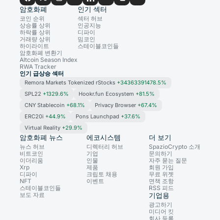
암호화폐
인기 섹터
코인 순위
섹터 허브
상승률 상위
인공지능
하락률 상위
디파이
거래량 상위
밈코인
하이라이트
스테이블코인들
암호화폐 변환기
Altcoin Season Index
RWA Tracker
인기 급상승 섹터
Remora Markets Tokenized rStocks
+34363391478.5%
SPL22
+1329.6%
Hookr.fun Ecosystem
+81.5%
CNY Stablecoin
+68.1%
Privacy Browser
+67.4%
ERC20i
+44.9%
Pons Launchpad
+37.6%
Virtual Reality
+29.9%
암호화폐 뉴스
에코시스템
더 보기
뉴스 허브
디렉터리 허브
SpazioCrypto 소개
비트코인
기업
문의하기
이더리움
인물
자주 묻는 질문
Xrp
제품
회원 가입
디파이
크립토 채용
무료 위젯
NFT
이벤트
면책 조항
스테이블코인들
RSS 피드
보도 자료
기업용
광고하기
미디어 킷
회사 등록