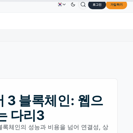
로그인
가입하기
$73.45
TRON
US$0.3264
Dogecoin
US$0.0707
광고
문의하기
회사 소개
↑2.10%
TRX
↓0.30%
DOGE
↑2.40
 3 블록체인: 웹으
는 다리3
블록체인의 성능과 비용을 넘어 연결성, 상