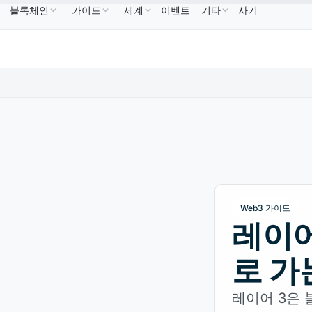
블록체인
가이드
세계
이벤트
기타
사기
USDC
US$0.9995
XRP
US$1.09
Solana
US
↑2.10%
USDC
↑0.00%
XRP
↑2.30%
SOL
Web3 가이드
레이어
로 가
레이어 3은 