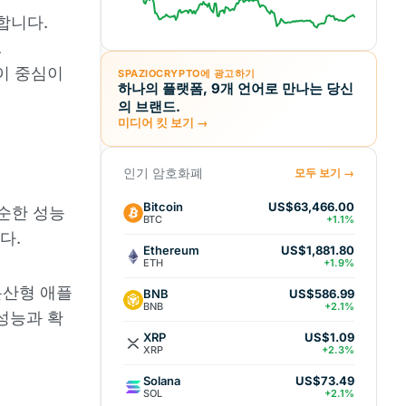
합니다.
.
이 중심이
SPAZIOCRYPTO에 광고하기
하나의 플랫폼, 9개 언어로 만나는 당신
의 브랜드.
미디어 킷 보기 →
인기 암호화폐
모두 보기 →
Bitcoin
US$63,466.00
단순한 성능
BTC
+1.1%
다.
Ethereum
US$1,881.80
ETH
+1.9%
분산형 애플
BNB
US$586.99
BNB
+2.1%
성능과 확
XRP
US$1.09
XRP
+2.3%
Solana
US$73.49
SOL
+2.1%