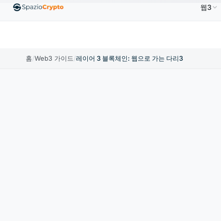
웹3
um
US$1,880.58
Tether
US$0.9991
BNB
US$586.64
ETH
↑1.90%
USDT
↑0.00%
BNB
홈
/
Web3 가이드
/
레이어 3 블록체인: 웹으로 가는 다리3