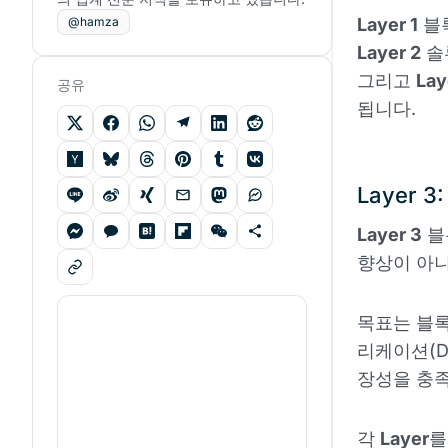
@hamza
Layer 1
블
Layer 2
솔
그리고
Lay
공유
됩니다.
Layer
Layer 3
블
향상이 아
목표는 블록
리케이션(D
장성을 충
각
Layer
를