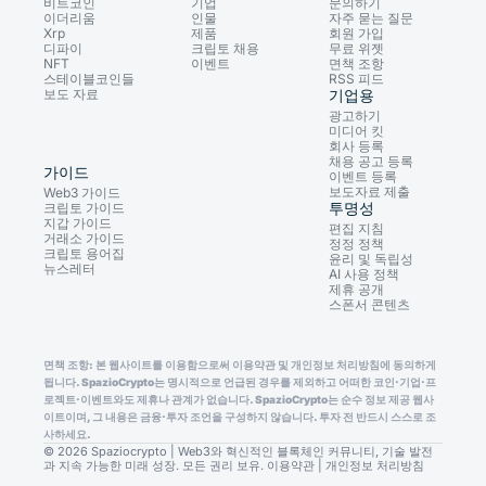
비트코인
기업
문의하기
이더리움
인물
자주 묻는 질문
Xrp
제품
회원 가입
디파이
크립토 채용
무료 위젯
NFT
이벤트
면책 조항
스테이블코인들
RSS 피드
보도 자료
기업용
광고하기
미디어 킷
회사 등록
채용 공고 등록
가이드
이벤트 등록
보도자료 제출
Web3 가이드
투명성
크립토 가이드
지갑 가이드
편집 지침
거래소 가이드
정정 정책
크립토 용어집
윤리 및 독립성
뉴스레터
AI 사용 정책
제휴 공개
스폰서 콘텐츠
면책 조항: 본 웹사이트를 이용함으로써 이용약관 및 개인정보 처리방침에 동의하게
됩니다. SpazioCrypto는 명시적으로 언급된 경우를 제외하고 어떠한 코인·기업·프
로젝트·이벤트와도 제휴나 관계가 없습니다. SpazioCrypto는 순수 정보 제공 웹사
이트이며, 그 내용은 금융·투자 조언을 구성하지 않습니다. 투자 전 반드시 스스로 조
사하세요.
© 2026 Spaziocrypto | Web3와 혁신적인 블록체인 커뮤니티, 기술 발전
과 지속 가능한 미래 성장. 모든 권리 보유.
이용약관
|
개인정보 처리방침