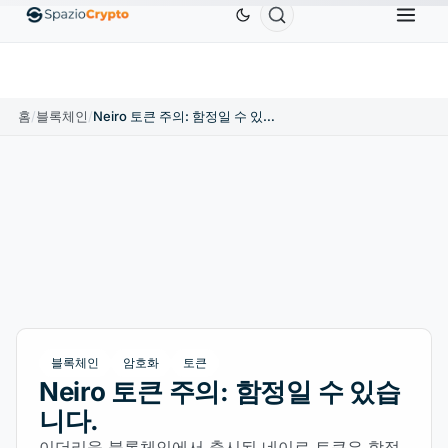
Ethereum
US$1,880.58
Tether
US$0.9991
BNB
0%
ETH
↑1.90%
USDT
↑0.00%
BNB
홈
/
블록체인
/
Neiro 토큰 주의: 함정일 수 있습니다.
블록체인
암호화
토큰
Neiro 토큰 주의: 함정일 수 있습
니다.
이더리움 블록체인에서 출시된 네이로 토큰은 함정