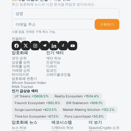
최신 암호화폐 뉴스와 시장 분석을 메일로 받아보세요.
구독하기
스팸 없음. 언제든 구독 취소 가능.
연결하기
암호화폐
인기 섹터
코인 순위
섹터 허브
상승률 상위
인공지능
하락률 상위
디파이
거래량 상위
밈코인
하이라이트
스테이블코인들
암호화폐 변환기
Altcoin Season Index
RWA Tracker
인기 급상승 섹터
LP Tokens
+13608.5%
Reality Ecosystem
+1504.4%
Flaunch Ecosystem
+992.9%
IDR Stablecoin
+909.1%
Surge Launchpad
+823.5%
Market-Making Solution
+132.2%
Time.fun Ecosystem
+67.5%
Pons Launchpad
+50.9%
암호화폐 뉴스
에코시스템
더 보기
뉴스 허브
디렉터리 허브
SpazioCrypto 소개