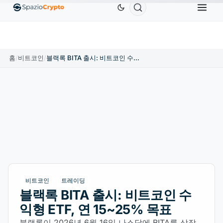
Ethereum
US$1,880.58
Tether
US$0.9991
BNB
10%
ETH
↑1.90%
USDT
↑0.00%
BN
홈
/
비트코인
/
블랙록 BITA 출시: 비트코인 수익형 ETF, 연 15~25% 목표
비트코인
트레이딩
블랙록 BITA 출시: 비트코인 수
익형 ETF, 연 15~25% 목표
블랙록이 2026년 6월 16일 나스닥에 BITA를 상장