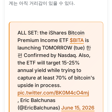
게는 아직 거리감이 있을 수 있다.
ALL SET: the iShares
Bitcoin
Premium Income ETF
$BITA
is
launching TOMORROW (tue) 한
편 Confirmed by Nasdaq. Also,
the ETF will target 15-25%
annual yield while trying to
capture at least 70% of bitcoin's
upside in process.
pic.twitter.com/BK0M4cO4mj
, Eric Balchunas
(@EricBalchunas)
June 15, 2026