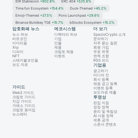
IDR Stablecoin
+902.8%
ERC 404
+525.6%
Time.fun Ecosystem
+154.4%
Duck-Themed
+45.2%
Emoji-Themed
+37.5%
Pons Launchpad
+29.6%
Binance Buildkey TGE
+15.7%
bStocks Ecosystem
+15.2%
암호화폐 뉴스
에코시스템
더 보기
뉴스 허브
디렉터리 허브
SpazioCrypto 소개
비트코인
기업
문의하기
이더리움
인물
자주 묻는 질문
Xrp
제품
회원 가입
디파이
크립토 채용
무료 위젯
NFT
이벤트
면책 조항
스테이블코인들
RSS 피드
보도 자료
기업용
광고하기
미디어 킷
회사 등록
채용 공고 등록
가이드
이벤트 등록
보도자료 제출
Web3 가이드
투명성
크립토 가이드
지갑 가이드
편집 지침
거래소 가이드
정정 정책
크립토 용어집
윤리 및 독립성
뉴스레터
AI 사용 정책
제휴 공개
스폰서 콘텐츠