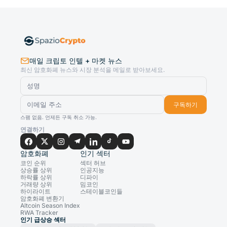
매일 크립토 인텔 + 마켓 뉴스
최신 암호화폐 뉴스와 시장 분석을 메일로 받아보세요.
구독하기
스팸 없음. 언제든 구독 취소 가능.
연결하기
암호화폐
인기 섹터
코인 순위
섹터 허브
상승률 상위
인공지능
하락률 상위
디파이
거래량 상위
밈코인
하이라이트
스테이블코인들
암호화폐 변환기
Altcoin Season Index
RWA Tracker
인기 급상승 섹터