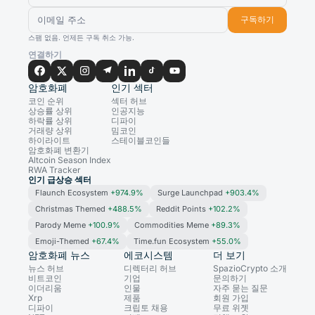
구독하기
스팸 없음. 언제든 구독 취소 가능.
연결하기
암호화폐
인기 섹터
코인 순위
섹터 허브
상승률 상위
인공지능
하락률 상위
디파이
거래량 상위
밈코인
하이라이트
스테이블코인들
암호화폐 변환기
Altcoin Season Index
RWA Tracker
인기 급상승 섹터
Flaunch Ecosystem
+974.9%
Surge Launchpad
+903.4%
Christmas Themed
+488.5%
Reddit Points
+102.2%
Parody Meme
+100.9%
Commodities Meme
+89.3%
Emoji-Themed
+67.4%
Time.fun Ecosystem
+55.0%
암호화폐 뉴스
에코시스템
더 보기
뉴스 허브
디렉터리 허브
SpazioCrypto 소개
비트코인
기업
문의하기
이더리움
인물
자주 묻는 질문
Xrp
제품
회원 가입
디파이
크립토 채용
무료 위젯