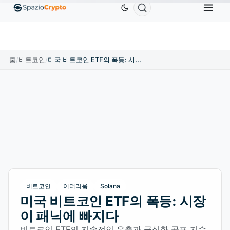
Ethereum
US$1,880.58
Tether
US$0.9991
BNB
1.10%
ETH
↑1.90%
USDT
↑0.00%
홈
/
비트코인
/
미국 비트코인 ETF의 폭등: 시장이 패닉에 빠지다
비트코인
이더리움
Solana
미국 비트코인 ETF의 폭등: 시장
이 패닉에 빠지다
비트코인 ETF의 지속적인 유출과 극심한 공포 지수