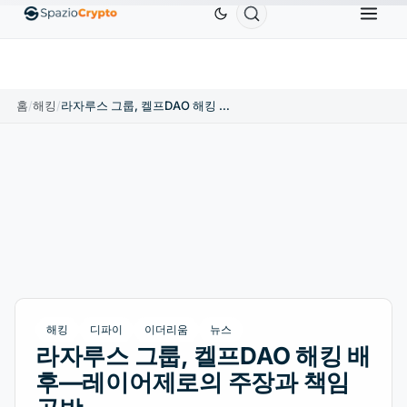
Ethereum
US$1,880.58
Tether
US$0.9991
BNB
.10%
ETH
↑1.90%
USDT
↑0.00%
B
홈
/
해킹
/
라자루스 그룹, 켈프DAO 해킹 배후—레이어제로의 주장과 책임 공방
해킹
디파이
이더리움
뉴스
라자루스 그룹, 켈프DAO 해킹 배
후—레이어제로의 주장과 책임