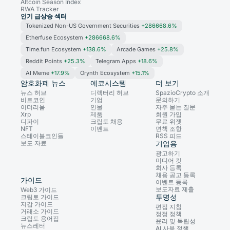
Altcoin Season Index
RWA Tracker
인기 급상승 섹터
Tokenized Non-US Government Securities
+286668.6%
Etherfuse Ecosystem
+286668.6%
Time.fun Ecosystem
+138.6%
Arcade Games
+25.8%
Reddit Points
+25.3%
Telegram Apps
+18.6%
AI Meme
+17.9%
Orynth Ecosystem
+15.1%
암호화폐 뉴스
에코시스템
더 보기
뉴스 허브
디렉터리 허브
SpazioCrypto 소개
비트코인
기업
문의하기
이더리움
인물
자주 묻는 질문
Xrp
제품
회원 가입
디파이
크립토 채용
무료 위젯
NFT
이벤트
면책 조항
스테이블코인들
RSS 피드
보도 자료
기업용
광고하기
미디어 킷
회사 등록
채용 공고 등록
가이드
이벤트 등록
보도자료 제출
Web3 가이드
투명성
크립토 가이드
지갑 가이드
편집 지침
거래소 가이드
정정 정책
크립토 용어집
윤리 및 독립성
뉴스레터
AI 사용 정책