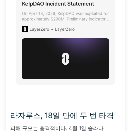
KelpDAO Incident Statement
On April 18, 2026, KelpDAO was exploited for
approximately $290M. Preliminary indicators
suggest attribution to a highly-sophisticated
LayerZero
LayerZero
state actor, likely DPRK's Lazarus Group,
more specifically TraderTraitor.
라자루스, 18일 만에 두 번 타격
피해 규모는 충격적이다. 4월 1일 솔라나