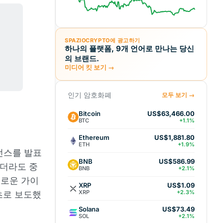
SPAZIOCRYPTO에 광고하기
하나의 플랫폼, 9개 언어로 만나는 당신
의 브랜드.
미디어 킷 보기 →
인기 암호화폐
모두 보기 →
Bitcoin
US$63,466.00
BTC
+1.1%
Ethereum
US$1,881.80
ETH
+1.9%
던스를 발표
BNB
US$586.99
유하더라도 중
BNB
+2.1%
새로운 가이
XRP
US$1.09
XRP
+2.3%
최초로 보도했
Solana
US$73.49
SOL
+2.1%