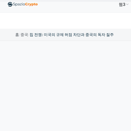
웹3
Ethereum
US$1,880.58
Tether
US$0.9991
BN
↑1.10%
ETH
↑1.90%
USDT
↑0.00%
홈
/
중국
/
칩 전쟁: 미국의 규제 허점 차단과 중국의 독자 질주