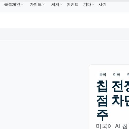
블록체인
가이드
세계
이벤트
기타
사기
B
US$586.64
USDC
US$0.9995
XRP
US$1.09
BNB
↑2.10%
USDC
↑0.00%
XRP
↑2.30
중국
미국
칩 전
점 차
주
미국이 AI 