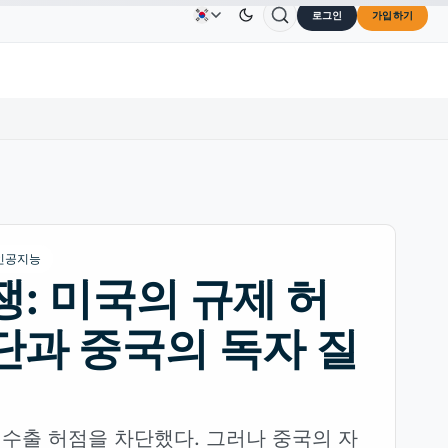
로그인
가입하기
Solana
US$73.45
TRON
US$0.3264
Dogecoin
U
광고
문의하기
회사 소개
%
SOL
↑2.10%
TRX
↓0.30%
DOGE
인공지능
쟁: 미국의 규제 허
단과 중국의 독자 질
칩 수출 허점을 차단했다. 그러나 중국의 자