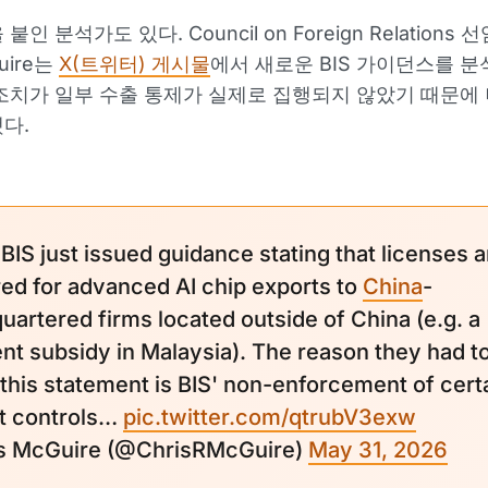
붙인 분석가도 있다. Council on Foreign Relations
Guire는
X(트위터) 게시물
에서 새로운 BIS 가이던스를 분
조치가 일부 수출 통제가 실제로 집행되지 않았기 때문에
다.
BIS just issued guidance stating that licenses a
red for advanced AI chip exports to
China
-
uartered firms located outside of China (e.g. a
nt subsidy in Malaysia). The reason they had t
 this statement is BIS' non-enforcement of cert
t controls…
pic.twitter.com/qtrubV3exw
is McGuire (@ChrisRMcGuire)
May 31, 2026