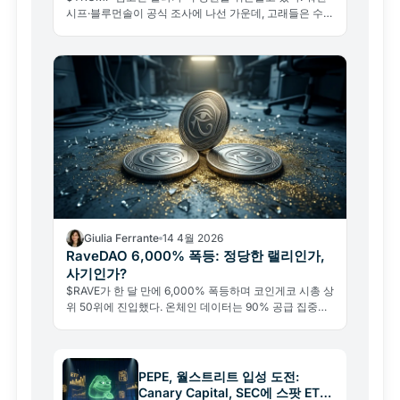
시프·블루먼솔이 공식 조사에 나선 가운데, 고래들은 수백
만 달러를 매집 중이다. 최고가 대비 96% 폭락한 토큰, 그
이면의 구조를 분석한다.
Giulia Ferrante
14 4월 2026
RaveDAO 6,000% 폭등: 정당한 랠리인가,
사기인가?
$RAVE가 한 달 만에 6,000% 폭등하며 코인게코 시총 상
위 50위에 진입했다. 온체인 데이터는 90% 공급 집중과
조작 의혹을 가리킨다. 한국 투자자가 알아야 할 것들.
PEPE, 월스트리트 입성 도전:
Canary Capital, SEC에 스팟 ETF