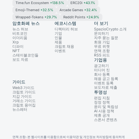
Time.fun Ecosystem
+138.5%
ERC20i
+43.1%
Emoji-Themed
+32.5%
Arcade Games
+32.4%
Wrapped-Tokens
+29.7%
Reddit Points
+24.9%
암호화폐 뉴스
에코시스템
더 보기
뉴스 허브
디렉터리 허브
SpazioCrypto 소개
비트코인
기업
문의하기
이더리움
인물
자주 묻는 질문
Xrp
제품
회원 가입
디파이
크립토 채용
무료 위젯
NFT
이벤트
면책 조항
스테이블코인들
RSS 피드
보도 자료
기업용
광고하기
미디어 킷
회사 등록
채용 공고 등록
가이드
이벤트 등록
보도자료 제출
Web3 가이드
투명성
크립토 가이드
지갑 가이드
편집 지침
거래소 가이드
정정 정책
크립토 용어집
윤리 및 독립성
뉴스레터
AI 사용 정책
제휴 공개
스폰서 콘텐츠
면책 조항: 본 웹사이트를 이용함으로써 이용약관 및 개인정보 처리방침에 동의하게