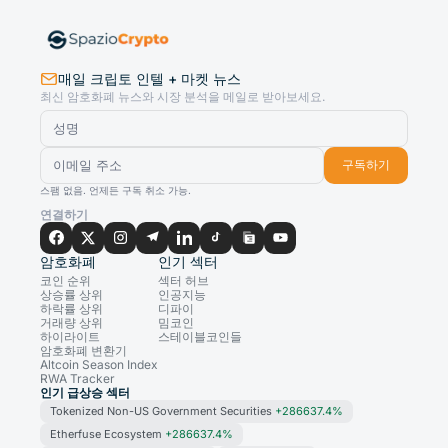
매일 크립토 인텔 + 마켓 뉴스
최신 암호화폐 뉴스와 시장 분석을 메일로 받아보세요.
구독하기
스팸 없음. 언제든 구독 취소 가능.
연결하기
암호화폐
인기 섹터
코인 순위
섹터 허브
상승률 상위
인공지능
하락률 상위
디파이
거래량 상위
밈코인
하이라이트
스테이블코인들
암호화폐 변환기
Altcoin Season Index
RWA Tracker
인기 급상승 섹터
Tokenized Non-US Government Securities
+286637.4%
Etherfuse Ecosystem
+286637.4%