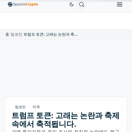
Ethereum
US$1,880.58
Tether
US$0.9991
BNB
%
ETH
↑1.90%
USDT
↑0.00%
BNB
홈
/
밈코인
/
트럼프 토큰: 고래는 논란과 축제 속에서 축적됩니다.
밈코인
미국
트럼프 토큰: 고래는 논란과 축제
속에서 축적됩니다.
거액 투자자들은 윤리 조사와 정치적 논란에도 불구