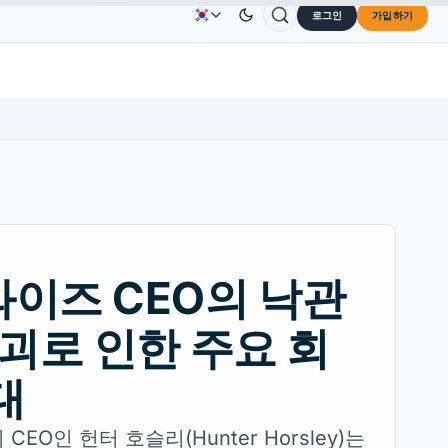
로그인
가입하기
Solana
US$73.45
TRON
US$0.3264
Dogecoin
US
광고
문의하기
회사 소개
SOL
↑2.10%
TRX
↓0.30%
DOGE
이즈 CEO의 낙관
붕괴로 인한 주요 회
대
EO인 헌터 호슬리(Hunter Horsley)는