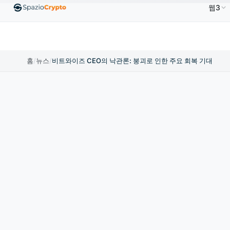
웹3
Ethereum
US$1,880.58
Tether
US$0.9991
BNB
1.10%
ETH
↑1.90%
USDT
↑0.00%
홈
/
뉴스
/
비트와이즈 CEO의 낙관론: 붕괴로 인한 주요 회복 기대