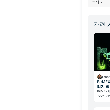
하세요.
관련 
Fran
BitME
리지 발
BitMEX
100배 
종말, 해