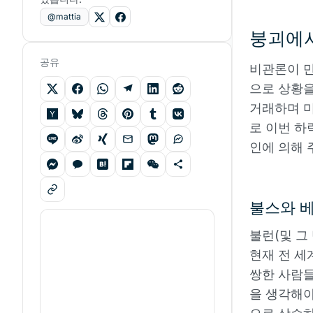
@mattia
붕괴에서
공유
비관론이 
으로 상황을
거래하며 미
로 이번 하
인에 의해 
불스와 
불런(및 그
현재 전 세
쌍한 사람들
을 생각해야