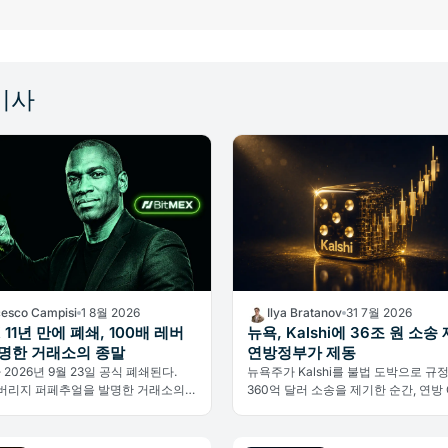
기사
cesco Campisi
1 8월 2026
Ilya Bratanov
31 7월 2026
X 11년 만에 폐쇄, 100배 레버
뉴욕, Kalshi에 36조 원 소송 
명한 거래소의 종말
연방정부가 제동
가 2026년 9월 23일 공식 폐쇄된다.
뉴욕주가 Kalshi를 불법 도박으로 규
레버리지 퍼페추얼을 발명한 거래소의
360억 달러 소송을 제기한 순간, 연방 
킹이 아닌 규제가 원인이다.
법원에 개입해 주 정부를 막으려 나섰다
시장의 미래를 건 초대형 권한 다툼이
다.