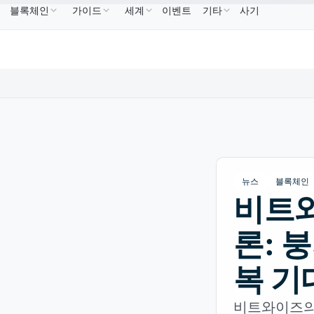
블록체인
가이드
세계
이벤트
기타
사기
US$586.64
USDC
US$0.9995
XRP
US$1.09
BNB
↑2.10%
USDC
↑0.00%
XRP
↑2.30%
뉴스
블록체인
비트와
론: 
복 기
비트와이즈의 C