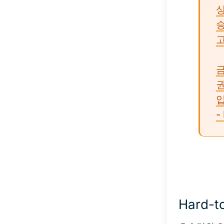
권
-
Hard-to