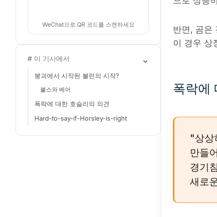
으로 상승하
WeChat으로 QR 코드를 스캔하세요
반면, 곰은
이 경우 상
# 이 기사에서
붕괴에서 시작된 불런의 시작?
폭락에 
불스와 베어
폭락에 대한 호슬리의 의견
Hard-to-say-if-Horsley-is-right
"상상
만들어
경기침
새로운