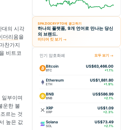
SPAZIOCRYPTO에 광고하기
반대의 시각
하나의 플랫폼, 9개 언어로 만나는 당신
의 브랜드.
이더리움
을
미디어 킷 보기 →
 마찬가지
점을 비트코
인기 암호화폐
모두 보기 →
Bitcoin
US$63,466.00
BTC
+1.1%
Ethereum
US$1,881.80
ETH
+1.9%
BNB
US$586.99
의 일부이며
BNB
+2.1%
불운한 불
XRP
US$1.09
XRP
+2.3%
 조르는 것
서 높은 값
Solana
US$73.49
SOL
+2.1%