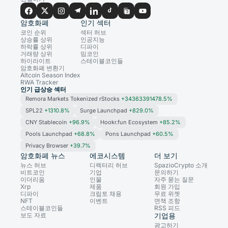
암호화폐
인기 섹터
코인 순위
섹터 허브
상승률 상위
인공지능
하락률 상위
디파이
거래량 상위
밈코인
하이라이트
스테이블코인들
암호화폐 변환기
Altcoin Season Index
RWA Tracker
인기 급상승 섹터
Remora Markets Tokenized rStocks
+34363391478.5%
SPL22
+1310.8%
Surge Launchpad
+829.0%
CNY Stablecoin
+96.9%
Hookr.fun Ecosystem
+85.2%
Pools Launchpad
+68.8%
Pons Launchpad
+60.5%
Privacy Browser
+39.7%
암호화폐 뉴스
에코시스템
더 보기
뉴스 허브
디렉터리 허브
SpazioCrypto 소개
비트코인
기업
문의하기
이더리움
인물
자주 묻는 질문
Xrp
제품
회원 가입
디파이
크립토 채용
무료 위젯
NFT
이벤트
면책 조항
스테이블코인들
RSS 피드
보도 자료
기업용
광고하기