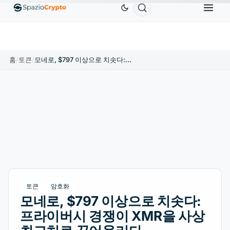
Ethereum
US$1,880.58
Tether
US$0.9991
BNB
.10%
ETH
↑1.90%
USDT
↑0.00%
B
홈
/
토큰
/
모네로, $797 이상으로 치솟다: 프라이버시 경쟁이 XMR을 사상 최고치로 끌어올리다
토큰
암호화
모네로, $797 이상으로 치솟다:
프라이버시 경쟁이 XMR을 사상