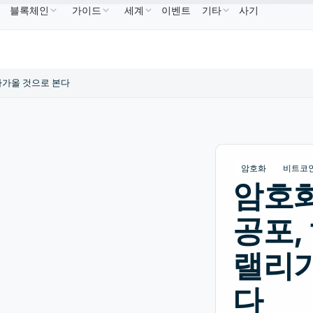
블록체인
가이드
세계
이벤트
기타
사기
DC
US$0.9995
XRP
US$1.09
Solana
US$73.45
USDC
↑0.00%
XRP
↑2.30%
SOL
↑2.1
다가올 것으로 본다
암호화
비트코
암호화
공포,
랠리가
다