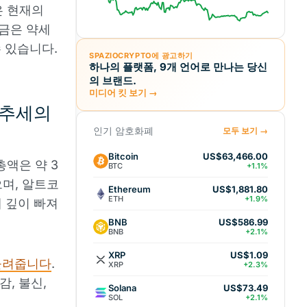
은 현재의
지금은 약세
 있습니다.
SPAZIOCRYPTO에 광고하기
하나의 플랫폼, 9개 언어로 만나는 당신
의 브랜드.
미디어 킷 보기 →
 추세의
인기 암호화폐
모두 보기 →
Bitcoin
US$63,466.00
액은 약 3
BTC
+1.1%
으며, 알트코
Ethereum
US$1,881.80
ETH
+1.9%
 깊이 빠져
BNB
US$586.99
BNB
+2.1%
XRP
US$1.09
들려줍니다
.
XRP
+2.3%
, 불신,
Solana
US$73.49
SOL
+2.1%