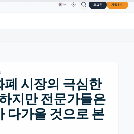
로그인
가입하기
TRON
US$0.3264
Dogecoin
US$0.0707
Cardano
광고
문의하기
회사 소개
0%
TRX
↓0.30%
DOGE
↑2.40%
A
인
폐 시장의 극심한
 하지만 전문가들은
 다가올 것으로 본