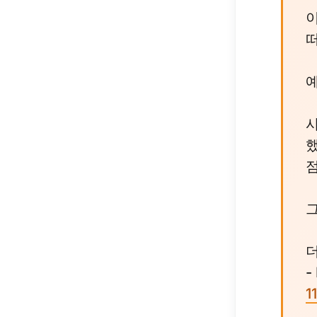
예
했
더
-
1