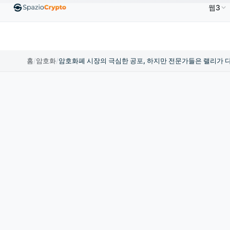
웹3
80.58
Tether
US$0.9991
BNB
US$586.64
US
↑1.90%
USDT
↑0.00%
BNB
↑2.10%
홈
/
암호화
/
암호화폐 시장의 극심한 공포, 하지만 전문가들은 랠리가 