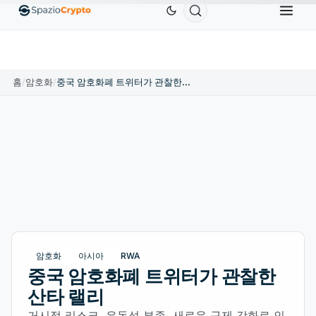
Ethereum
US$1,880.58
Tether
US$0.9991
BNB
10%
ETH
↑1.90%
USDT
↑0.00%
BN
홈
/
암호화
/
중국 암호화폐 트위터가 관찰한 산타 랠리
암호화
아시아
RWA
중국 암호화폐 트위터가 관찰한
산타 랠리
거시적 리스크, 유동성 부족, 새로운 규제 강화로 인