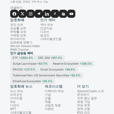
스팸 없음. 언제든 구독 취소 가능.
연결하기
암호화폐
인기 섹터
코인 순위
섹터 허브
상승률 상위
인공지능
하락률 상위
디파이
거래량 상위
밈코인
하이라이트
스테이블코인들
암호화폐 변환기
Altcoin Season Index
RWA Tracker
인기 급상승 섹터
ETF
+2860.4%
ERC 404
+851.3%
Surge Launchpad
+821.1%
Reserve Ecosystem
+306.0%
ERC20i
+237.5%
Dinari Ecosystem
+98.6%
Tokenized Non-US Government Securities
+85.5%
Etherfuse Ecosystem
+85.5%
암호화폐 뉴스
에코시스템
더 보기
뉴스 허브
디렉터리 허브
SpazioCrypto 소개
비트코인
기업
문의하기
이더리움
인물
자주 묻는 질문
Xrp
제품
회원 가입
디파이
크립토 채용
무료 위젯
NFT
이벤트
면책 조항
스테이블코인들
RSS 피드