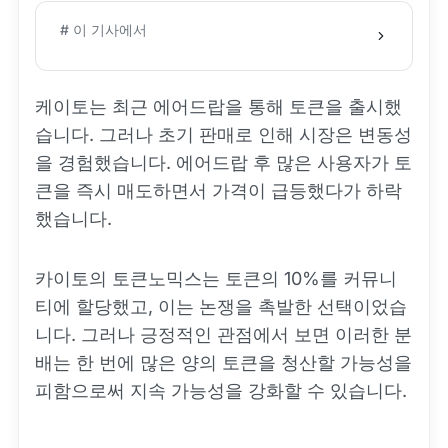
# 이 기사에서
케이토는 최근 에어드랍을 통해 토큰을 출시했
습니다. 그러나 초기 판매로 인해 시장은 변동성
을 경험했습니다. 에어드랍 후 많은 사용자가 토
큰을 즉시 매도하면서 가격이 급등했다가 하락
했습니다.
카이토의 토큰노믹스는 토큰의 10%를 커뮤니
티에 할당했고, 이는 논쟁을 촉발한 선택이었습
니다. 그러나 긍정적인 관점에서 보면 이러한 분
배는 한 번에 많은 양의 토큰을 청산할 가능성을
피함으로써 지속 가능성을 강화할 수 있습니다.