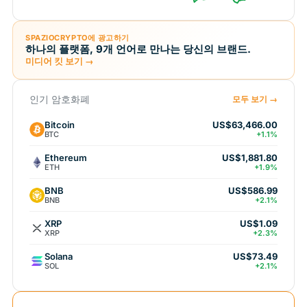
SPAZIOCRYPTO에 광고하기
하나의 플랫폼, 9개 언어로 만나는 당신의 브랜드.
미디어 킷 보기 →
인기 암호화폐
모두 보기 →
Bitcoin
US$63,466.00
BTC
+1.1%
Ethereum
US$1,881.80
ETH
+1.9%
BNB
US$586.99
BNB
+2.1%
XRP
US$1.09
XRP
+2.3%
Solana
US$73.49
SOL
+2.1%