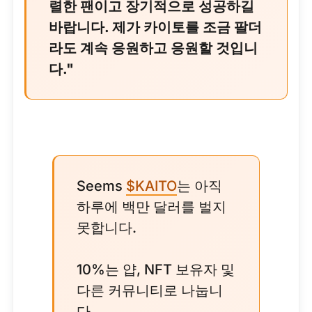
렬한 팬이고 장기적으로 성공하길
바랍니다. 제가 카이토를 조금 팔더
라도 계속 응원하고 응원할 것입니
다."
Seems
$KAITO
는 아직
하루에 백만 달러를 벌지
못합니다.
10%는 얍, NFT 보유자 및
다른 커뮤니티로 나눕니
다.