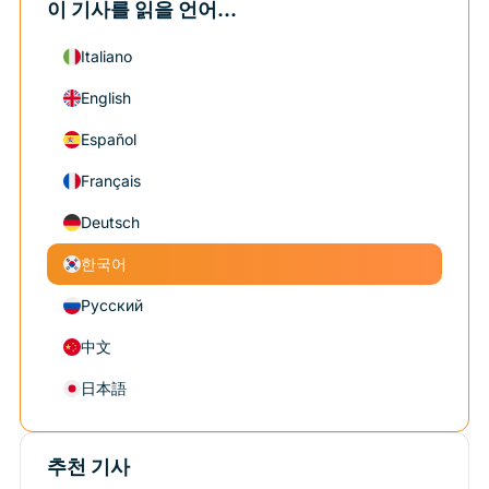
이 기사를 읽을 언어...
Italiano
English
Español
Français
Deutsch
한국어
Русский
中文
日本語
추천 기사