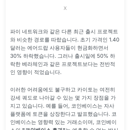
X
파이 네트워크와 같은 다른 최근 출시 프로젝트
와 비슷한 경로를 따랐습니다. 초기 가격인 1.40
달러는 에어드랍 사용자들이 현금화하면서
30% 하락했습니다. 그러나 출시일에 50% 하
락한 베라체인과 같은 프로젝트보다는 전반적
인 영향이 적었습니다.
이러한 어려움에도 불구하고 카이토는 여전히
강세 궤도로 나아갈 수 있는 몇 가지 장점을 가
지고 있습니다. 예를 들어, 코인베이스는 자사
플랫폼에 토큰을 상장한다고 발표했습니다. 코
인베이스는 영향력 있는 거래소이며, 코인베이