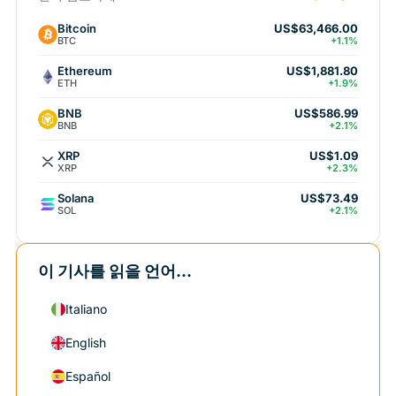
Bitcoin
US$63,466.00
BTC
+1.1%
Ethereum
US$1,881.80
ETH
+1.9%
BNB
US$586.99
BNB
+2.1%
XRP
US$1.09
XRP
+2.3%
Solana
US$73.49
SOL
+2.1%
이 기사를 읽을 언어...
Italiano
English
Español