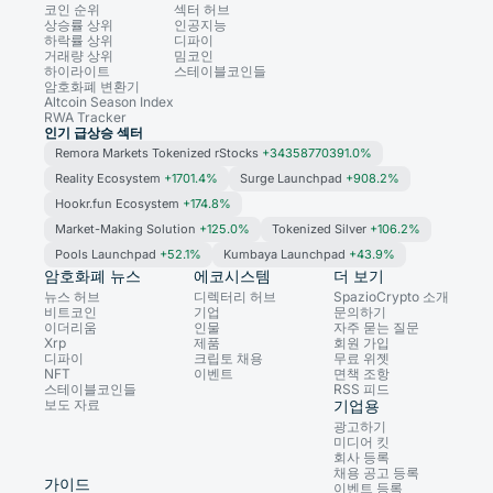
코인 순위
섹터 허브
상승률 상위
인공지능
하락률 상위
디파이
거래량 상위
밈코인
하이라이트
스테이블코인들
암호화폐 변환기
Altcoin Season Index
RWA Tracker
인기 급상승 섹터
Remora Markets Tokenized rStocks
+34358770391.0%
Reality Ecosystem
+1701.4%
Surge Launchpad
+908.2%
Hookr.fun Ecosystem
+174.8%
Market-Making Solution
+125.0%
Tokenized Silver
+106.2%
Pools Launchpad
+52.1%
Kumbaya Launchpad
+43.9%
암호화폐 뉴스
에코시스템
더 보기
뉴스 허브
디렉터리 허브
SpazioCrypto 소개
비트코인
기업
문의하기
이더리움
인물
자주 묻는 질문
Xrp
제품
회원 가입
디파이
크립토 채용
무료 위젯
NFT
이벤트
면책 조항
스테이블코인들
RSS 피드
보도 자료
기업용
광고하기
미디어 킷
회사 등록
채용 공고 등록
가이드
이벤트 등록