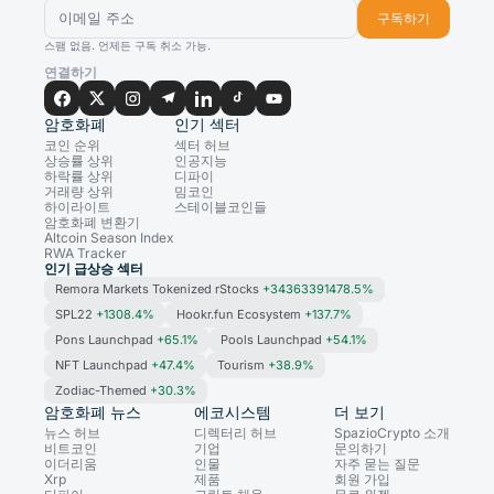
구독하기
스팸 없음. 언제든 구독 취소 가능.
연결하기
암호화폐
인기 섹터
코인 순위
섹터 허브
상승률 상위
인공지능
하락률 상위
디파이
거래량 상위
밈코인
하이라이트
스테이블코인들
암호화폐 변환기
Altcoin Season Index
RWA Tracker
인기 급상승 섹터
Remora Markets Tokenized rStocks
+34363391478.5%
SPL22
+1308.4%
Hookr.fun Ecosystem
+137.7%
Pons Launchpad
+65.1%
Pools Launchpad
+54.1%
NFT Launchpad
+47.4%
Tourism
+38.9%
Zodiac-Themed
+30.3%
암호화폐 뉴스
에코시스템
더 보기
뉴스 허브
디렉터리 허브
SpazioCrypto 소개
비트코인
기업
문의하기
이더리움
인물
자주 묻는 질문
Xrp
제품
회원 가입