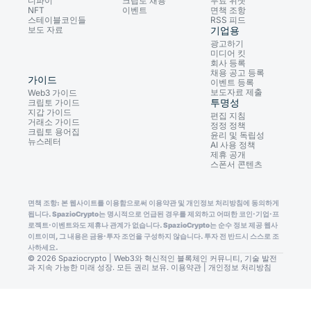
디파이
크립토 채용
무료 위젯
NFT
이벤트
면책 조항
스테이블코인들
RSS 피드
보도 자료
기업용
광고하기
미디어 킷
회사 등록
채용 공고 등록
가이드
이벤트 등록
보도자료 제출
Web3 가이드
투명성
크립토 가이드
지갑 가이드
편집 지침
거래소 가이드
정정 정책
크립토 용어집
윤리 및 독립성
뉴스레터
AI 사용 정책
제휴 공개
스폰서 콘텐츠
면책 조항: 본 웹사이트를 이용함으로써 이용약관 및 개인정보 처리방침에 동의하게
됩니다. SpazioCrypto는 명시적으로 언급된 경우를 제외하고 어떠한 코인·기업·프
로젝트·이벤트와도 제휴나 관계가 없습니다. SpazioCrypto는 순수 정보 제공 웹사
이트이며, 그 내용은 금융·투자 조언을 구성하지 않습니다. 투자 전 반드시 스스로 조
사하세요.
© 2026 Spaziocrypto | Web3와 혁신적인 블록체인 커뮤니티, 기술 발전
과 지속 가능한 미래 성장. 모든 권리 보유.
이용약관
|
개인정보 처리방침
Consent Preferences