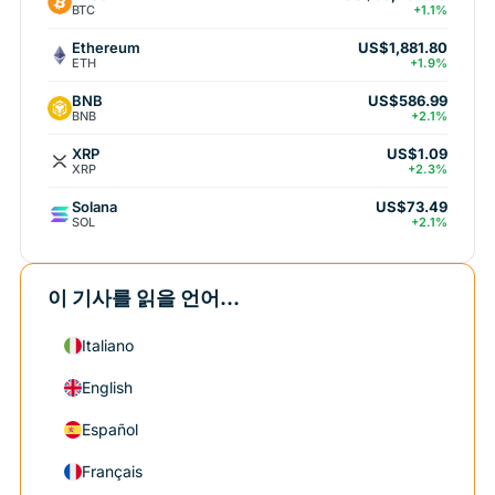
BTC
+1.1%
Ethereum
US$1,881.80
ETH
+1.9%
BNB
US$586.99
BNB
+2.1%
XRP
US$1.09
XRP
+2.3%
Solana
US$73.49
SOL
+2.1%
이 기사를 읽을 언어...
Italiano
English
Español
Français