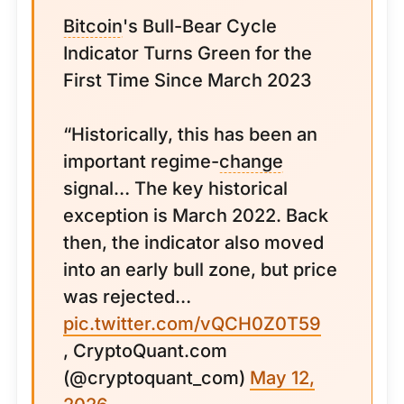
Bitcoin
's Bull-Bear Cycle
Indicator Turns Green for the
First Time Since March 2023
“Historically, this has been an
important regime-
change
signal… The key historical
exception is March 2022. Back
then, the indicator also moved
into an early bull zone, but price
was rejected…
pic.twitter.com/vQCH0Z0T59
, CryptoQuant.com
(@cryptoquant_com)
May 12,