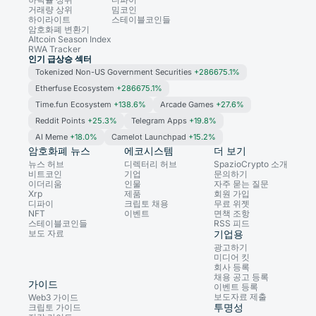
거래량 상위
밈코인
하이라이트
스테이블코인들
암호화폐 변환기
Altcoin Season Index
RWA Tracker
인기 급상승 섹터
Tokenized Non-US Government Securities
+286675.1%
Etherfuse Ecosystem
+286675.1%
Time.fun Ecosystem
+138.6%
Arcade Games
+27.6%
Reddit Points
+25.3%
Telegram Apps
+19.8%
AI Meme
+18.0%
Camelot Launchpad
+15.2%
암호화폐 뉴스
에코시스템
더 보기
뉴스 허브
디렉터리 허브
SpazioCrypto 소개
비트코인
기업
문의하기
이더리움
인물
자주 묻는 질문
Xrp
제품
회원 가입
디파이
크립토 채용
무료 위젯
NFT
이벤트
면책 조항
스테이블코인들
RSS 피드
보도 자료
기업용
광고하기
미디어 킷
회사 등록
채용 공고 등록
가이드
이벤트 등록
보도자료 제출
Web3 가이드
투명성
크립토 가이드