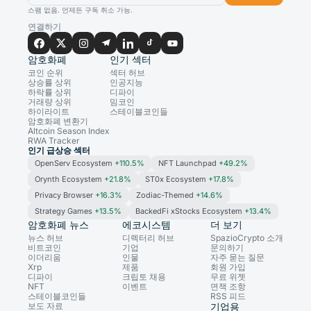
스팸 없음. 언제든 구독 취소 가능.
연결하기
암호화폐
인기 섹터
코인 순위
섹터 허브
상승률 상위
인공지능
하락률 상위
디파이
거래량 상위
밈코인
하이라이트
스테이블코인들
암호화폐 변환기
Altcoin Season Index
RWA Tracker
인기 급상승 섹터
OpenServ Ecosystem
+110.5%
NFT Launchpad
+49.2%
Orynth Ecosystem
+21.8%
ST0x Ecosystem
+17.8%
Privacy Browser
+16.3%
Zodiac-Themed
+14.6%
Strategy Games
+13.5%
BackedFi xStocks Ecosystem
+13.4%
암호화폐 뉴스
에코시스템
더 보기
뉴스 허브
디렉터리 허브
SpazioCrypto 소개
비트코인
기업
문의하기
이더리움
인물
자주 묻는 질문
Xrp
제품
회원 가입
디파이
크립토 채용
무료 위젯
NFT
이벤트
면책 조항
스테이블코인들
RSS 피드
보도 자료
기업용