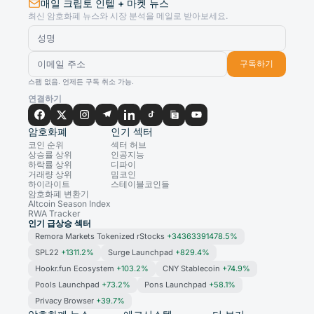
매일 크립토 인텔 + 마켓 뉴스
최신 암호화폐 뉴스와 시장 분석을 메일로 받아보세요.
구독하기
스팸 없음. 언제든 구독 취소 가능.
연결하기
암호화폐
인기 섹터
코인 순위
섹터 허브
상승률 상위
인공지능
하락률 상위
디파이
거래량 상위
밈코인
하이라이트
스테이블코인들
암호화폐 변환기
Altcoin Season Index
RWA Tracker
인기 급상승 섹터
Remora Markets Tokenized rStocks
+34363391478.5%
SPL22
+1311.2%
Surge Launchpad
+829.4%
Hookr.fun Ecosystem
+103.2%
CNY Stablecoin
+74.9%
Pools Launchpad
+73.2%
Pons Launchpad
+58.1%
Privacy Browser
+39.7%