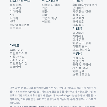
암호화폐 뉴스
에코시스템
더 보기
뉴스 허브
디렉터리 허브
SpazioCrypto 소개
비트코인
기업
문의하기
이더리움
인물
자주 묻는 질문
Xrp
제품
회원 가입
디파이
크립토 채용
무료 위젯
NFT
이벤트
면책 조항
스테이블코인들
RSS 피드
보도 자료
기업용
광고하기
미디어 킷
회사 등록
채용 공고 등록
가이드
이벤트 등록
보도자료 제출
Web3 가이드
투명성
크립토 가이드
지갑 가이드
편집 지침
거래소 가이드
정정 정책
크립토 용어집
윤리 및 독립성
뉴스레터
AI 사용 정책
제휴 공개
스폰서 콘텐츠
면책 조항: 본 웹사이트를 이용함으로써 이용약관 및 개인정보 처리방침에 동의하게
됩니다. SpazioCrypto는 명시적으로 언급된 경우를 제외하고 어떠한 코인·기업·프
로젝트·이벤트와도 제휴나 관계가 없습니다. SpazioCrypto는 순수 정보 제공 웹사
이트이며, 그 내용은 금융·투자 조언을 구성하지 않습니다. 투자 전 반드시 스스로 조
사하세요.
© 2026 Spaziocrypto | Web3와 혁신적인 블록체인 커뮤니티, 기술 발전