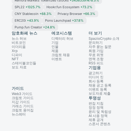
Remora Markets Tokenized rStocks
+34363391478.5%
SPL22
+1325.7%
Hookr.fun Ecosystem
+73.2%
CNY Stablecoin
+68.3%
Privacy Browser
+66.3%
ERC20i
+43.9%
Pons Launchpad
+37.8%
Pump.fun Creator
+24.8%
암호화폐 뉴스
에코시스템
더 보기
뉴스 허브
디렉터리 허브
SpazioCrypto 소개
비트코인
기업
문의하기
이더리움
인물
자주 묻는 질문
Xrp
제품
회원 가입
디파이
크립토 채용
무료 위젯
NFT
이벤트
면책 조항
스테이블코인들
RSS 피드
보도 자료
기업용
광고하기
미디어 킷
회사 등록
채용 공고 등록
가이드
이벤트 등록
보도자료 제출
Web3 가이드
투명성
크립토 가이드
지갑 가이드
편집 지침
거래소 가이드
정정 정책
크립토 용어집
윤리 및 독립성
뉴스레터
AI 사용 정책
제휴 공개
스폰서 콘텐츠