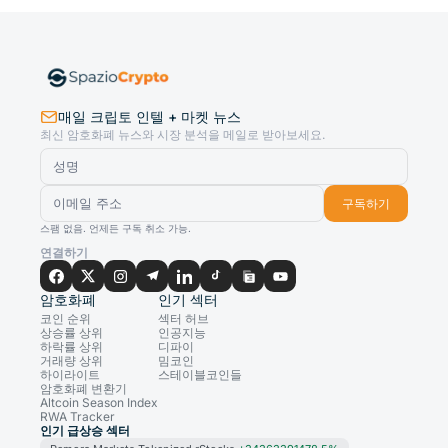
매일 크립토 인텔 + 마켓 뉴스
최신 암호화폐 뉴스와 시장 분석을 메일로 받아보세요.
구독하기
스팸 없음. 언제든 구독 취소 가능.
연결하기
암호화폐
인기 섹터
코인 순위
섹터 허브
상승률 상위
인공지능
하락률 상위
디파이
거래량 상위
밈코인
하이라이트
스테이블코인들
암호화폐 변환기
Altcoin Season Index
RWA Tracker
인기 급상승 섹터