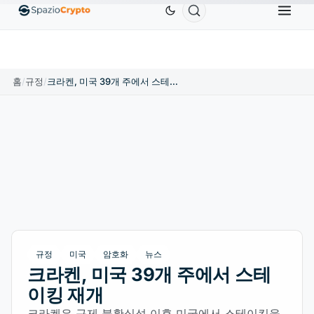
Ethereum
US$1,880.58
Tether
US$0.9991
BNB
10%
ETH
↑1.90%
USDT
↑0.00%
BN
홈
/
규정
/
크라켄, 미국 39개 주에서 스테이킹 재개
규정
미국
암호화
뉴스
크라켄, 미국 39개 주에서 스테
이킹 재개
크라켄은 규제 불확실성 이후 미국에서 스테이킹을