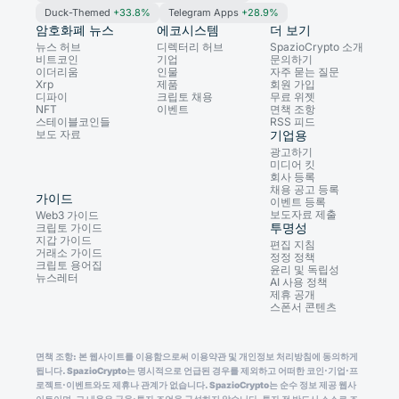
Duck-Themed
+33.8%
Telegram Apps
+28.9%
암호화폐 뉴스
에코시스템
더 보기
뉴스 허브
디렉터리 허브
SpazioCrypto 소개
비트코인
기업
문의하기
이더리움
인물
자주 묻는 질문
Xrp
제품
회원 가입
디파이
크립토 채용
무료 위젯
NFT
이벤트
면책 조항
스테이블코인들
RSS 피드
보도 자료
기업용
광고하기
미디어 킷
회사 등록
채용 공고 등록
가이드
이벤트 등록
보도자료 제출
Web3 가이드
투명성
크립토 가이드
지갑 가이드
편집 지침
거래소 가이드
정정 정책
크립토 용어집
윤리 및 독립성
뉴스레터
AI 사용 정책
제휴 공개
스폰서 콘텐츠
면책 조항: 본 웹사이트를 이용함으로써 이용약관 및 개인정보 처리방침에 동의하게
됩니다. SpazioCrypto는 명시적으로 언급된 경우를 제외하고 어떠한 코인·기업·프
로젝트·이벤트와도 제휴나 관계가 없습니다. SpazioCrypto는 순수 정보 제공 웹사
이트이며, 그 내용은 금융·투자 조언을 구성하지 않습니다. 투자 전 반드시 스스로 조