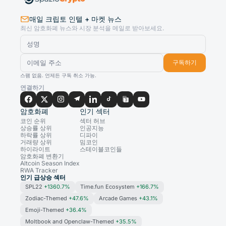
매일 크립토 인텔 + 마켓 뉴스
최신 암호화폐 뉴스와 시장 분석을 메일로 받아보세요.
구독하기
스팸 없음. 언제든 구독 취소 가능.
연결하기
암호화폐
인기 섹터
코인 순위
섹터 허브
상승률 상위
인공지능
하락률 상위
디파이
거래량 상위
밈코인
하이라이트
스테이블코인들
암호화폐 변환기
Altcoin Season Index
RWA Tracker
인기 급상승 섹터
SPL22
+1360.7%
Time.fun Ecosystem
+166.7%
Zodiac-Themed
+47.6%
Arcade Games
+43.1%
Emoji-Themed
+36.4%
Moltbook and Openclaw-Themed
+35.5%