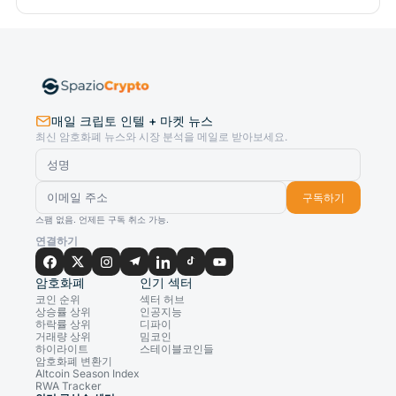
매일 크립토 인텔 + 마켓 뉴스
최신 암호화폐 뉴스와 시장 분석을 메일로 받아보세요.
구독하기
스팸 없음. 언제든 구독 취소 가능.
연결하기
암호화폐
인기 섹터
코인 순위
섹터 허브
상승률 상위
인공지능
하락률 상위
디파이
거래량 상위
밈코인
하이라이트
스테이블코인들
암호화폐 변환기
Altcoin Season Index
RWA Tracker