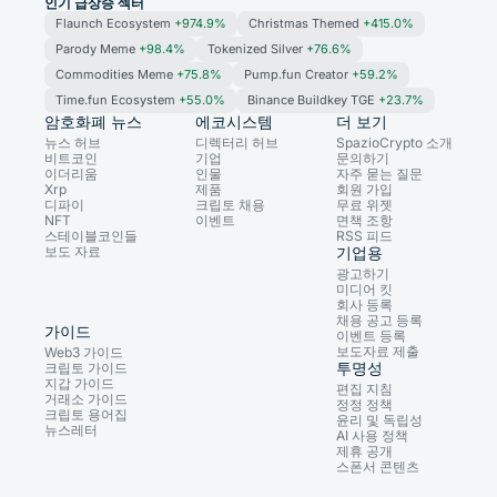
인기 급상승 섹터
Flaunch Ecosystem
+974.9%
Christmas Themed
+415.0%
Parody Meme
+98.4%
Tokenized Silver
+76.6%
Commodities Meme
+75.8%
Pump.fun Creator
+59.2%
Time.fun Ecosystem
+55.0%
Binance Buildkey TGE
+23.7%
암호화폐 뉴스
에코시스템
더 보기
뉴스 허브
디렉터리 허브
SpazioCrypto 소개
비트코인
기업
문의하기
이더리움
인물
자주 묻는 질문
Xrp
제품
회원 가입
디파이
크립토 채용
무료 위젯
NFT
이벤트
면책 조항
스테이블코인들
RSS 피드
보도 자료
기업용
광고하기
미디어 킷
회사 등록
채용 공고 등록
가이드
이벤트 등록
보도자료 제출
Web3 가이드
투명성
크립토 가이드
지갑 가이드
편집 지침
거래소 가이드
정정 정책
크립토 용어집
윤리 및 독립성
뉴스레터
AI 사용 정책
제휴 공개
스폰서 콘텐츠