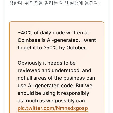
성한다. 취약점을 알리는 대신 실행에 옮긴다.
~40% of daily code written at
Coinbase
is AI-generated. I want
to get it to >50% by October.
Obviously it needs to be
reviewed and understood. and
not all areas of the business can
use AI-generated code. But we
should be using it responsibly
as much as we possibly can.
pic.twitter.com/Nmnsdxgosp