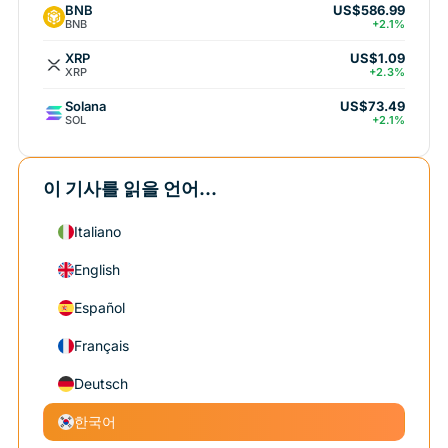
BNB
US$586.99
BNB
+2.1%
XRP
US$1.09
XRP
+2.3%
Solana
US$73.49
SOL
+2.1%
이 기사를 읽을 언어...
Italiano
English
Español
Français
Deutsch
한국어