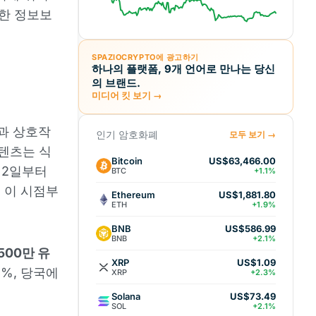
확한 정보보
SPAZIOCRYPTO에 광고하기
하나의 플랫폼, 9개 언어로 만나는 당신
의 브랜드.
미디어 킷 보기 →
과 상호작
인기 암호화폐
모두 보기 →
콘텐츠는 식
Bitcoin
US$63,466.00
 2일부터
BTC
+1.1%
도 이 시점부
Ethereum
US$1,881.80
ETH
+1.9%
BNB
US$586.99
BNB
+2.1%
500만 유
XRP
US$1.09
3%, 당국에
XRP
+2.3%
Solana
US$73.49
SOL
+2.1%