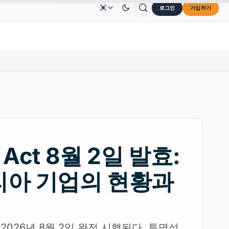
로그인
가입하기
Solana
US$73.45
TRON
US$0.3264
Dogecoin
U
광고
문의하기
회사 소개
%
SOL
↑2.10%
TRX
↓0.30%
DOGE
I Act 8월 2일 발효:
아 기업의 현황과
t가 2026년 8월 2일 완전 시행된다. 투명성