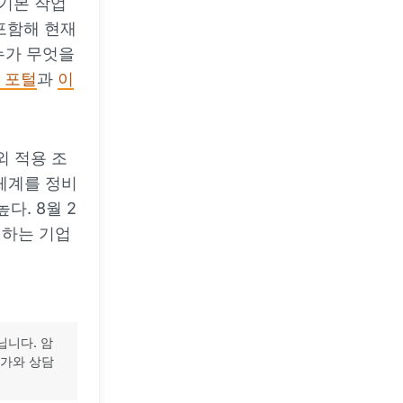
 기본 작업
포함해 현재
 누가 무엇을
 포털
과
이
외 적용 조
체계를 정비
다. 8월 2
점하는 기업
닙니다. 암
문가와 상담