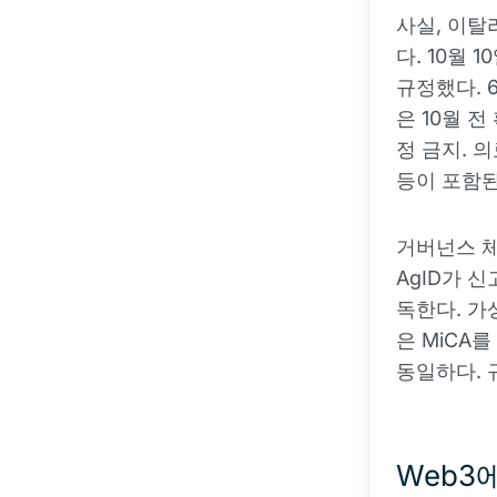
사실, 이탈
다. 10월 
규정했다. 
은 10월 
정 금지. 
등이 포함된
거버넌스 체
AgID가 
독한다. 가
은 MiCA
동일하다. 
Web3