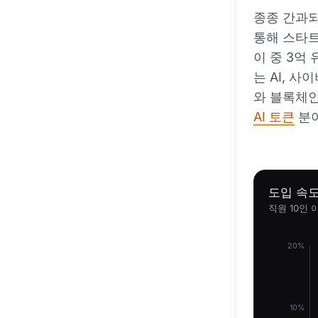
종종 간과되
통해 스타
이 중 3억
는 AI, 
와 블록체인
AI 토큰
분야
도입 속
직원 10인 
20%
10%