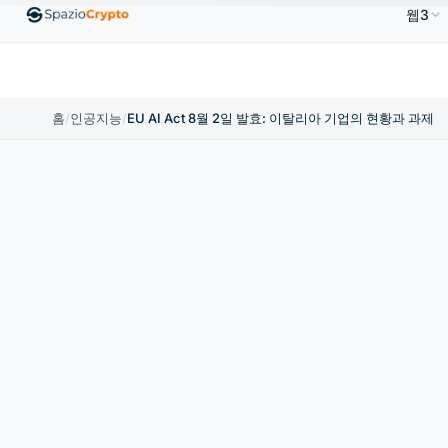
웹3
Ethereum
US$1,880.58
Tether
US$0.9991
BN
↑1.10%
ETH
↑1.90%
USDT
↑0.00%
홈
/
인공지능
/
EU AI Act 8월 2일 발효: 이탈리아 기업의 현황과 과제