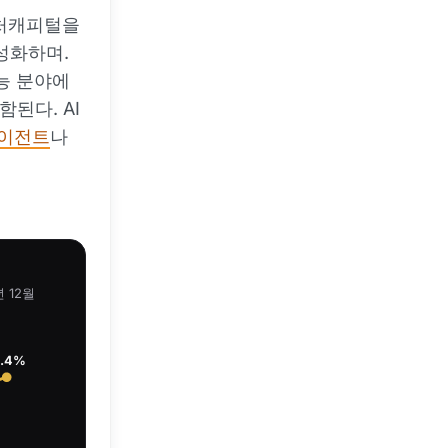
벤처캐피털을
성화하며.
가능 분야에
된다. AI
에이전트
나
 12월
6.4%