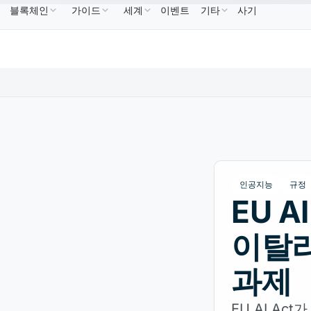
블록체인
가이드
세계
이벤트
기타
사기
B
US$586.64
USDC
US$0.9995
XRP
US$1.09
BNB
↑2.10%
USDC
↑0.00%
XRP
↑2.30
인공지능
규정
EU A
이탈리
과제
EU AI Ac