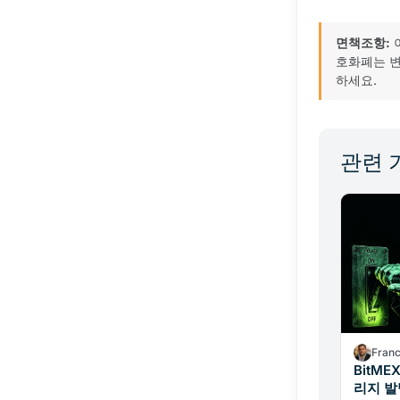
면책조항:
호화폐는 변
하세요.
관련 
Fran
BitME
리지 발