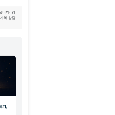
닙니다. 암
문가와 상담
제기,