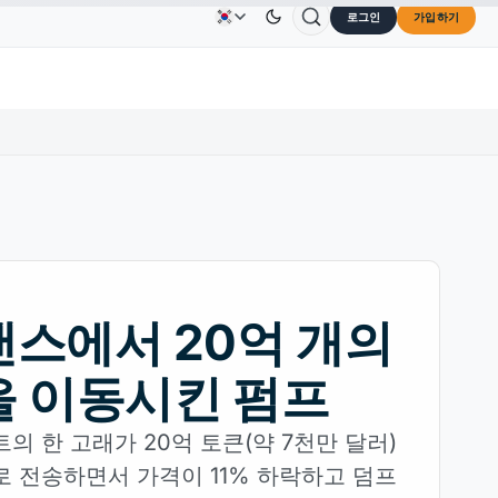
로그인
가입하기
Solana
US$73.45
TRON
US$0.3264
Dogecoin
광고
문의하기
회사 소개
.30%
SOL
↑2.10%
TRX
↓0.30%
DOG
스에서 20억 개의
 이동시킨 펌프
의 한 고래가 20억 토큰(약 7천만 달러)
 전송하면서 가격이 11% 하락하고 덤프