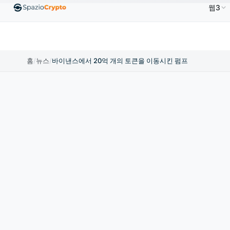
웹3
00
Ethereum
US$1,880.58
Tether
US$0.9991
↑1.10%
ETH
↑1.90%
USDT
↑0.00%
홈
/
뉴스
/
바이낸스에서 20억 개의 토큰을 이동시킨 펌프