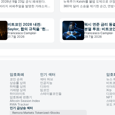
가 2026년 9월 23일 공식 폐쇄된다.
뉴욕주가 Kalshi를 불법 도박으로 규
레버리지 퍼페추얼을 발명한 거래소의
360억 달러 소송을 제기한 순간, 연방 
킹이 아닌 규제가 원인이다.
법원에 개입해 주 정부를 막으려 나섰다
시장의 미래를 건 초대형 권한 다툼이
다.
비트코인 2026 내전:
워시 연준 금리 동결
Saylor, 합의 규칙을 '헌
분열 투표: 비트코
Francesco Campisi
Francesco Campisi
법'으로 선언
지속될까
31 7월 2026
29 7월 2026
암호화폐
인기 섹터
암호
코인 순위
섹터 허브
뉴스 
상승률 상위
인공지능
비트
하락률 상위
디파이
이더
거래량 상위
밈코인
Xrp
하이라이트
스테이블코인들
디파
암호화폐 변환기
NFT
Altcoin Season Index
스테
RWA Tracker
보도 
인기 급상승 섹터
Remora Markets Tokenized rStocks