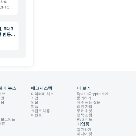
정하며
CFTC가
. 예측
 시작됐
, 9대3
인 반등
화폐 뉴스
에코시스템
더 보기
허브
디렉터리 허브
SpazioCrypto 소개
코인
기업
문의하기
리움
인물
자주 묻는 질문
제품
회원 가입
이
크립토 채용
무료 위젯
이벤트
면책 조항
이블코인들
RSS 피드
자료
기업용
광고하기
미디어 킷