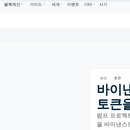
블록체인
가이드
세계
이벤트
기타
사기
BNB
US$586.64
USDC
US$0.9995
XRP
US$1.09
BNB
↑2.10%
USDC
↑0.00%
XRP
↑2
뉴스
토큰
바이낸
토큰을
펌프 프로젝트
을 바이낸스로