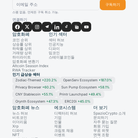
구독하기
스팸 없음. 언제든 구독 취소 가능.
연결하기
암호화폐
인기 섹터
코인 순위
섹터 허브
상승률 상위
인공지능
하락률 상위
디파이
거래량 상위
밈코인
하이라이트
스테이블코인들
암호화폐 변환기
Altcoin Season Index
RWA Tracker
인기 급상승 섹터
Zodiac-Themed
+220.2%
OpenServ Ecosystem
+187.0%
Privacy Browser
+60.2%
Sun Pump Ecosystem
+58.1%
CNY Stablecoin
+55.1%
Printr Launchpad
+49.4%
Orynth Ecosystem
+47.3%
ERC20i
+45.0%
암호화폐 뉴스
에코시스템
더 보기
뉴스 허브
디렉터리 허브
SpazioCrypto 소개
비트코인
기업
문의하기
이더리움
인물
자주 묻는 질문
Xrp
제품
회원 가입
디파이
크립토 채용
무료 위젯
NFT
이벤트
면책 조항