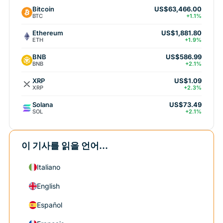
Bitcoin
US$63,466.00
BTC
+1.1%
Ethereum
US$1,881.80
ETH
+1.9%
BNB
US$586.99
BNB
+2.1%
XRP
US$1.09
XRP
+2.3%
Solana
US$73.49
SOL
+2.1%
이 기사를 읽을 언어...
Italiano
English
Español