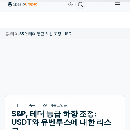
Ethereum
US$1,880.58
Tether
US$0.9991
BNB
1.10%
ETH
↑1.90%
USDT
↑0.00%
B
홈
/
테더
/
S&P, 테더 등급 하향 조정: USDT와 유벤투스에 대한 리스크
테더
축구
스테이블코인들
S&P, 테더 등급 하향 조정:
USDT와 유벤투스에 대한 리스