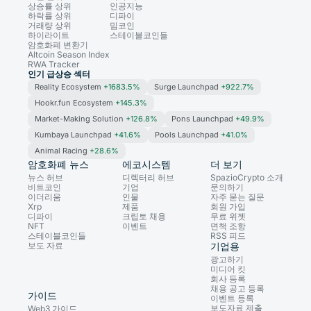
상승률 상위
인공지능
하락률 상위
디파이
거래량 상위
밈코인
하이라이트
스테이블코인들
암호화폐 변환기
Altcoin Season Index
RWA Tracker
인기 급상승 섹터
Reality Ecosystem
+1683.5%
Surge Launchpad
+922.7%
Hookr.fun Ecosystem
+145.3%
Market-Making Solution
+126.8%
Pons Launchpad
+49.9%
Kumbaya Launchpad
+41.6%
Pools Launchpad
+41.0%
Animal Racing
+28.6%
암호화폐 뉴스
에코시스템
더 보기
뉴스 허브
디렉터리 허브
SpazioCrypto 소개
비트코인
기업
문의하기
이더리움
인물
자주 묻는 질문
Xrp
제품
회원 가입
디파이
크립토 채용
무료 위젯
NFT
이벤트
면책 조항
스테이블코인들
RSS 피드
보도 자료
기업용
광고하기
미디어 킷
회사 등록
채용 공고 등록
가이드
이벤트 등록
보도자료 제출
Web3 가이드